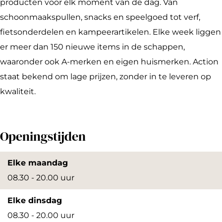
r
n
o
r
producten voor elk moment van de dag. Van
i
G
n
i
schoonmaakspullen, snacks en speelgoed tot verf,
n
o
G
n
fietsonderdelen en kampeerartikelen. Elke week liggen
c
r
o
c
er meer dan 150 nieuwe items in de schappen,
h
i
r
h
waaronder ook A-merken en eigen huismerken. Action
e
n
i
e
staat bekend om lage prijzen, zonder in te leveren op
m
c
n
m
kwaliteit.
h
c
e
h
Openingstijden
m
e
m
Elke maandag
08.30 - 20.00 uur
Elke dinsdag
08.30 - 20.00 uur