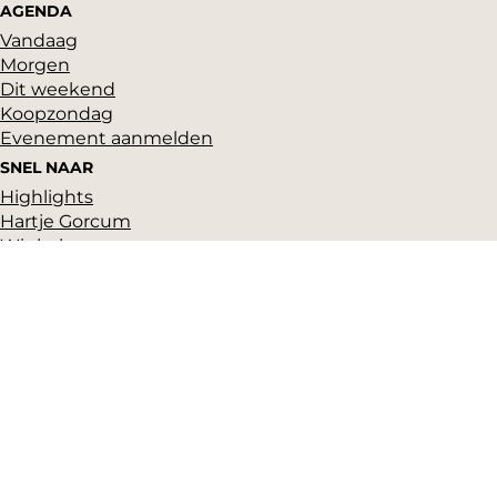
AGENDA
Vandaag
Morgen
Dit weekend
Koopzondag
Evenement aanmelden
SNEL NAAR
Highlights
Hartje Gorcum
Winkelen
Cultuur & historie
Parkeren
Over ons
Pers en beeldbank
Zakelijk