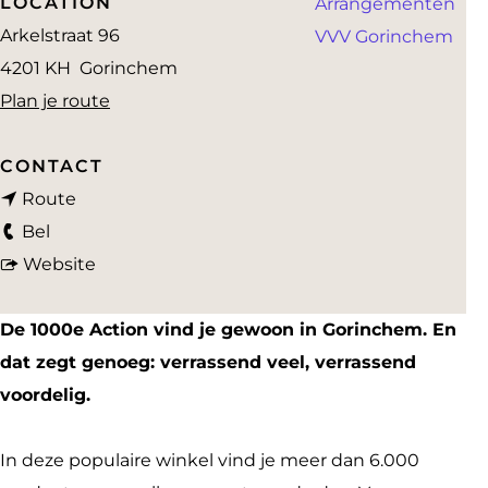
LOCATION
Arrangementen
a
Arkelstraat 96
VVV Gorinchem
g
4201 KH
Gorinchem
e
n
Plan je route
a
a
CONTACT
n
r
Route
A
a
A
Bel
c
a
v
c
Website
t
r
a
t
i
A
n
i
De 1000e Action vind je gewoon in Gorinchem. En
o
c
A
o
dat zegt genoeg: verrassend veel, verrassend
n
t
c
n
voordelig.
G
i
t
G
o
o
i
o
In deze populaire winkel vind je meer dan 6.000