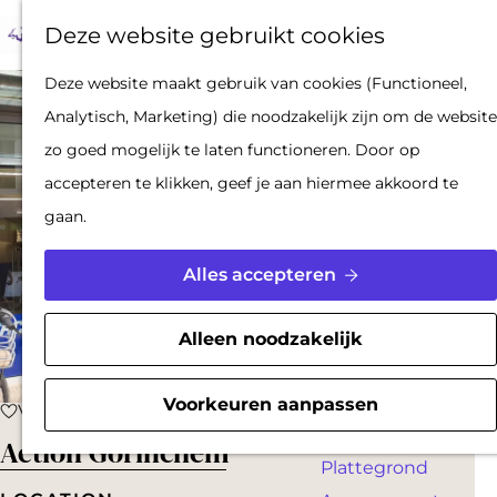
Op pad met een
Z
F
K
Deze website gebruikt cookies
stadsgids
o
a
a
M
De Hollandse
G
Deze website maakt gebruik van cookies (Functioneel,
e
v
a
e
Waterlinies en
a
Analytisch, Marketing) die noodzakelijk zijn om de website
k
o
r
n
Gorinchem
n
zo goed mogelijk te laten functioneren. Door op
e
r
t
u
Vestingdriehoek
a
accepteren te klikken, geef je aan hiermee akkoord te
n
i
Waterstad
a
gaan.
e
Inspiratie
r
t
d
Alles accepteren
e
PLAN JE BEZOEK
e
n
Reserveren
h
Alleen noodzakelijk
Bereikbaarheid
o
Parkeren
m
Voorkeuren aanpassen
Voeg toe als favoriet
Voeg toe als favoriet
Overnachten
e
Action Gorinchem
Plattegrond
p