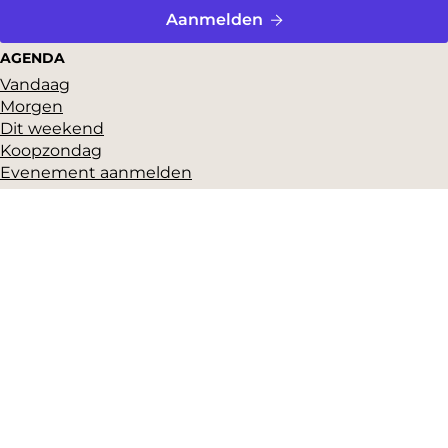
Aanmelden
AGENDA
Vandaag
Morgen
Dit weekend
Koopzondag
Evenement aanmelden
SNEL NAAR
Highlights
Hartje Gorcum
Winkelen
Cultuur & historie
Parkeren
Over ons
Pers en beeldbank
Zakelijk