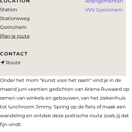
LOCATION
Arrangementen
a
Station
VVV Gorinchem
g
Stationsweg
e
Gorinchem
n
Plan je route
a
a
CONTACT
n
r
Route
a
O
a
p
Onder het mom "Kunst voor het raam" vind je in de
r
h
maand juni veertien gedichten van Ariena Ruwaard op
O
e
ramen van winkels en gebouwen, van het ziekenhuis
p
t
tot lunchroom Jimmy. Spring op de fiets of maak een
h
p
wandeling en ontdek deze poëtische route zoals jij dat
e
e
fijn vindt.