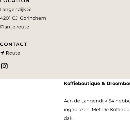
LOCATION
a
Langendijk 51
g
4201 CJ
Gorinchem
e
n
Plan je route
a
a
CONTACT
n
r
Route
a
D
I
a
e
n
r
K
Koffieboutique & Droombou
s
D
o
t
e
f
Aan de Langendijk 54 hebbe
a
K
f
ingeblazen. Met De Koffiebo
g
o
i
dak.
r
f
e