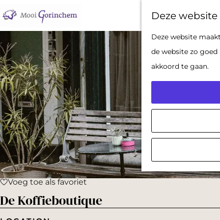
Deze website 
G
Deze website maakt 
a
de website zo goed 
n
akkoord te gaan.
a
a
r
d
e
h
o
Voeg toe als favoriet
m
Voeg toe als favoriet
De Koffieboutique
e
p