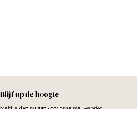
o
e
v
k
s
8
t
o
Y
L
a
Q
B
Blijf op de hoogte
Meld je dan nu aan voor onze nieuwsbrief
Emailadres: