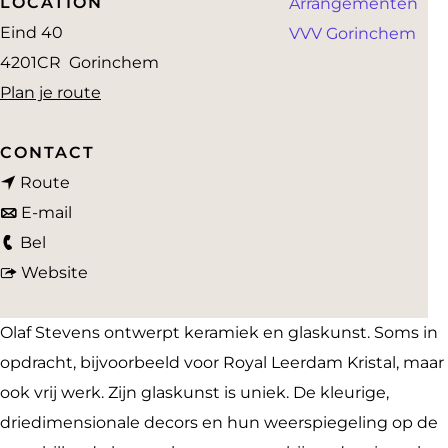
LOCATION
Arrangementen
a
Eind 40
VVV Gorinchem
g
4201CR
Gorinchem
e
n
Plan je route
a
a
CONTACT
n
r
Route
a
n
O
E-mail
O
a
a
l
Bel
l
r
a
v
a
Website
a
O
r
a
f
f
l
O
n
S
Olaf Stevens ontwerpt keramiek en glaskunst. Soms in
S
a
l
O
t
opdracht, bijvoorbeeld voor Royal Leerdam Kristal, maar
t
f
a
l
e
ook vrij werk. Zijn glaskunst is uniek. De kleurige,
e
S
f
a
v
driedimensionale decors en hun weerspiegeling op de