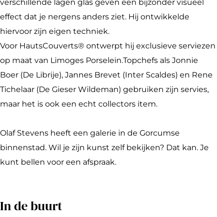
v
t
S
f
e
verschillende lagen glas geven een bijzonder visueel
e
e
t
S
n
effect dat je nergens anders ziet. Hij ontwikkelde
n
v
e
t
s
hiervoor zijn eigen techniek.
s
e
v
e
Voor HautsCouverts® ontwerpt hij exclusieve serviezen
n
e
v
op maat van Limoges Porselein.Topchefs als Jonnie
s
n
e
Boer (De Librije), Jannes Brevet (Inter Scaldes) en Rene
s
n
Tichelaar (De Gieser Wildeman) gebruiken zijn servies,
s
maar het is ook een echt collectors item.
Olaf Stevens heeft een galerie in de Gorcumse
binnenstad. Wil je zijn kunst zelf bekijken? Dat kan. Je
kunt bellen voor een afspraak.
In de buurt