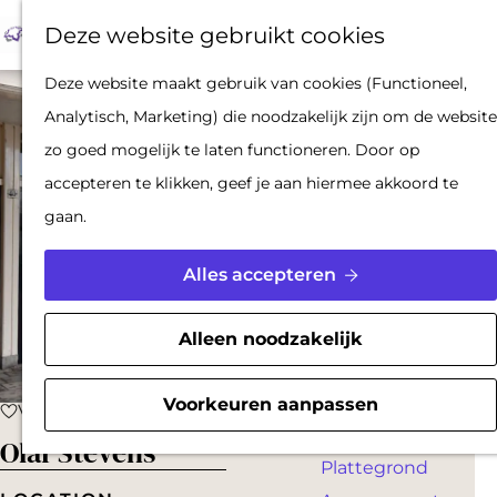
Op pad met een
Z
F
K
Deze website gebruikt cookies
stadsgids
o
a
a
M
De Hollandse
G
Deze website maakt gebruik van cookies (Functioneel,
e
v
a
e
Waterlinies en
a
Analytisch, Marketing) die noodzakelijk zijn om de website
k
o
r
n
Gorinchem
n
zo goed mogelijk te laten functioneren. Door op
e
r
t
u
Vestingdriehoek
a
accepteren te klikken, geef je aan hiermee akkoord te
n
i
Waterstad
a
gaan.
e
Inspiratie
r
t
d
Alles accepteren
e
PLAN JE BEZOEK
e
n
Reserveren
h
Alleen noodzakelijk
Bereikbaarheid
o
Parkeren
m
Voorkeuren aanpassen
Voeg toe als favoriet
Voeg toe als favoriet
Overnachten
e
Olaf Stevens
Plattegrond
p