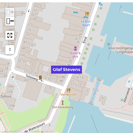
+
−
Olaf Stevens