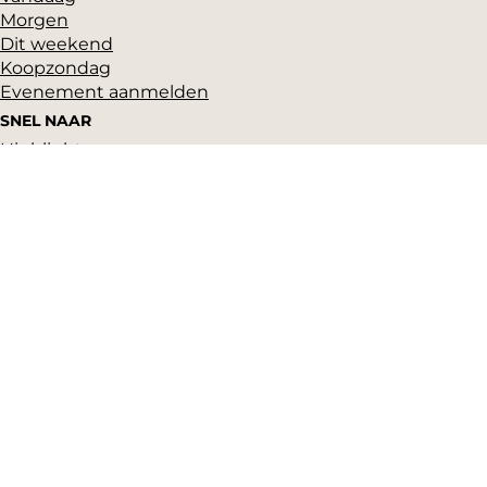
Morgen
Dit weekend
Koopzondag
Evenement aanmelden
SNEL NAAR
Highlights
Hartje Gorcum
Winkelen
Cultuur & historie
Parkeren
Over ons
Pers en beeldbank
Zakelijk
Toeristeninformatie
VVV Gorinchem