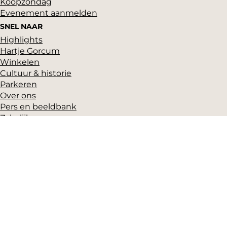
Koopzondag
Evenement aanmelden
SNEL NAAR
Highlights
Hartje Gorcum
Winkelen
Cultuur & historie
Parkeren
Over ons
Pers en beeldbank
Zakelijk
Toeristeninformatie
VVV Gorinchem
Grote Markt 17
(Gorcums Museum)