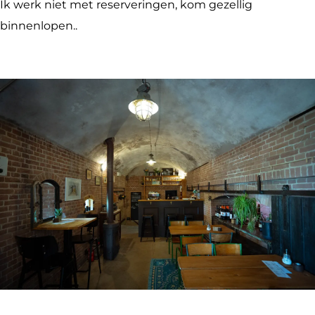
Ik werk niet met reserveringen, kom gezellig
binnenlopen..
O