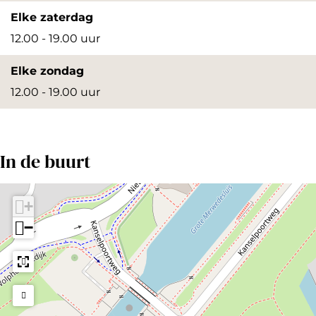
Elke zaterdag
r
12.00 - 19.00 uur
o
t
Elke zondag
e
12.00 - 19.00 uur
a
f
b
In de buurt
e
e
+
l
−
d
i
n
g