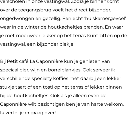
o
p
i
verscholen in onze vestingwal. Zodra je binnenkomt
n
o
è
over de toegangsbrug voelt het direct bijzonder,
n
n
r
ongedwongen en gezellig. Een echt ‘huiskamergevoel’
i
n
e
waar in de winter de houtkacheltjes branden. En waar
è
i
je met mooi weer lekker op het terras kunt zitten op de
r
è
vestingwal, een bijzonder plekje!
e
r
e
Bij Petit café La Caponnière kun je genieten van
speciaal bier, wijn en borrelplankjes. Ook serveer ik
verschillende specialty koffies met daarbij een lekker
stukje taart of een tosti op het terras of lekker binnen
bij de houtkacheltjes. Ook als je alleen even de
Caponnière wilt bezichtigen ben je van harte welkom.
Ik vertel je er graag over!