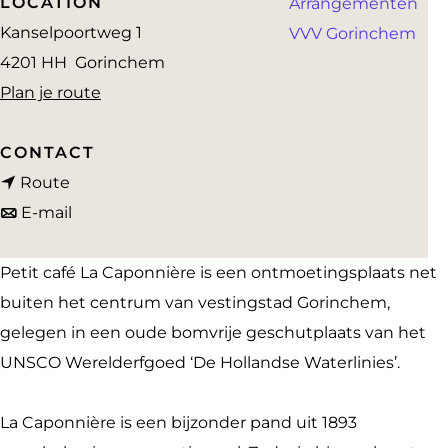
LOCATION
Arrangementen
a
Kanselpoortweg 1
VVV Gorinchem
g
4201 HH
Gorinchem
e
n
Plan je route
a
a
CONTACT
n
r
Route
a
n
L
E-mail
a
a
a
r
a
C
Petit café La Caponnière is een ontmoetingsplaats net
L
r
a
buiten het centrum van vestingstad Gorinchem,
a
L
p
gelegen in een oude bomvrije geschutplaats van het
C
a
o
UNSCO Werelderfgoed ‘De Hollandse Waterlinies’.
a
C
n
p
a
n
La Caponnière is een bijzonder pand uit 1893