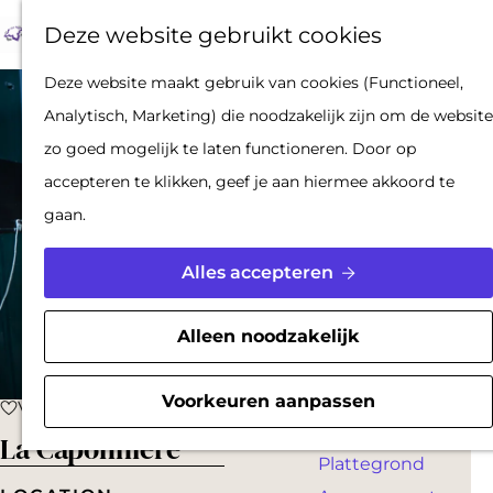
Op pad met een
Z
F
K
Deze website gebruikt cookies
stadsgids
o
a
a
M
De Hollandse
G
Deze website maakt gebruik van cookies (Functioneel,
e
v
a
e
Waterlinies en
a
Analytisch, Marketing) die noodzakelijk zijn om de website
k
o
r
n
Gorinchem
n
zo goed mogelijk te laten functioneren. Door op
e
r
t
u
Vestingdriehoek
a
accepteren te klikken, geef je aan hiermee akkoord te
n
i
Waterstad
a
gaan.
e
Inspiratie
r
t
d
Alles accepteren
e
PLAN JE BEZOEK
e
n
Reserveren
h
Alleen noodzakelijk
Bereikbaarheid
o
Parkeren
m
Voorkeuren aanpassen
Voeg toe als favoriet
Voeg toe als favoriet
Overnachten
e
La Caponnière
Plattegrond
p