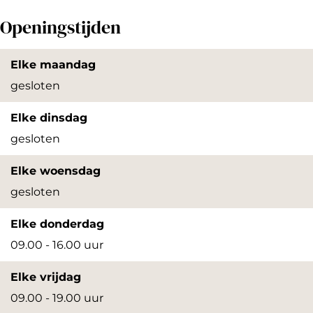
p
Openingstijden
e
n
Elke maandag
p
gesloten
o
Elke dinsdag
p
gesloten
u
p
Elke woensdag
m
gesloten
e
Elke donderdag
t
09.00 - 16.00 uur
v
e
Elke vrijdag
r
09.00 - 19.00 uur
g