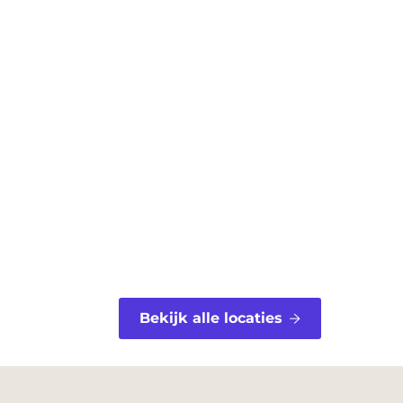
a
i
c
n
e
t
b
e
o
r
o
e
k
s
t
Bekijk alle locaties