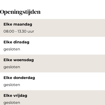
b
N
'
n
o
o
o
s
'
t
Openingstijden
o
t
N
s
e
k
e
o
N
n
Elke maandag
T
n
t
o
e
08.00 - 13.30 uur
o
e
e
t
n
Elke dinsdag
o
n
n
e
Z
gesloten
n
Z
e
n
u
'
u
n
e
i
Elke woensdag
s
i
Z
n
d
gesloten
N
d
u
Z
v
Elke donderdag
o
v
i
u
r
gesloten
t
r
d
i
u
e
u
v
d
c
Elke vrijdag
n
c
r
v
h
gesloten