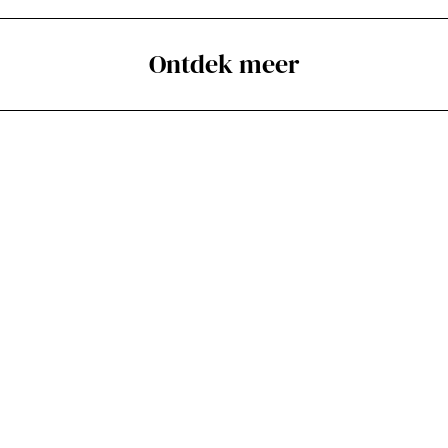
e
e
e
l
l
l
Ontdek meer
d
d
d
e
e
e
z
z
z
e
e
e
p
p
p
a
a
a
g
g
g
i
i
i
n
n
n
a
a
a
o
o
o
p
p
p
F
P
X