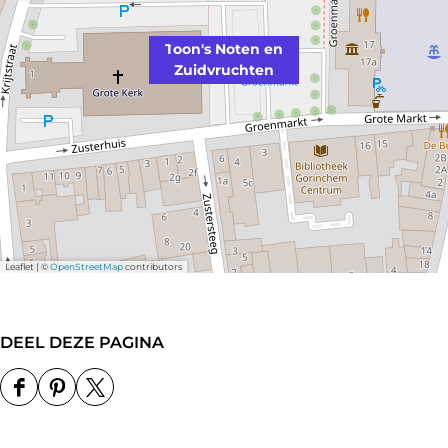
Toon's Noten en
Zuidvruchten
Leaflet
|
©
OpenStreetMap
contributors
DEEL DEZE PAGINA
D
D
D
e
e
e