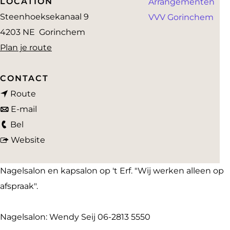
LOCATION
Arrangementen
a
Steenhoeksekanaal 9
VVV Gorinchem
g
4203 NE
Gorinchem
e
n
Plan je route
a
a
CONTACT
n
r
Route
a
n
S
E-mail
S
a
a
a
Bel
a
r
a
v
l
Website
l
S
r
a
o
o
a
S
n
n
Nagelsalon en kapsalon op 't Erf. "Wij werken alleen op
n
l
a
S
o
afspraak".
o
o
l
a
p
p
n
o
l
'
Nagelsalon: Wendy Seij 06-2813 5550