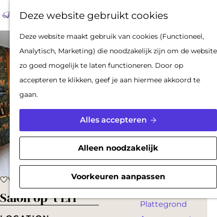
Op pad met een
Z
F
K
Deze website gebruikt cookies
stadsgids
o
a
a
M
De Hollandse
G
Deze website maakt gebruik van cookies (Functioneel,
e
v
a
e
Waterlinies en
a
Analytisch, Marketing) die noodzakelijk zijn om de website
k
o
r
n
Gorinchem
n
zo goed mogelijk te laten functioneren. Door op
e
r
t
u
Vestingdriehoek
a
accepteren te klikken, geef je aan hiermee akkoord te
n
i
Waterstad
a
gaan.
e
Inspiratie
r
t
d
Alles accepteren
e
PLAN JE BEZOEK
e
n
Reserveren
h
Alleen noodzakelijk
Bereikbaarheid
o
Parkeren
m
Voorkeuren aanpassen
Voeg toe als favoriet
Voeg toe als favoriet
Overnachten
e
Salon op 't Erf
Plattegrond
p