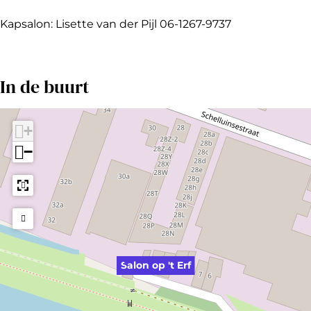
'
o
n
o
t
t
p
o
n
E
Kapsalon: Lisette van der Pijl 06-1267-9737
E
'
p
o
r
r
t
'
p
f
In de buurt
f
E
t
'
r
E
t
f
r
E
+
f
r
−
f
Salon op 't Erf