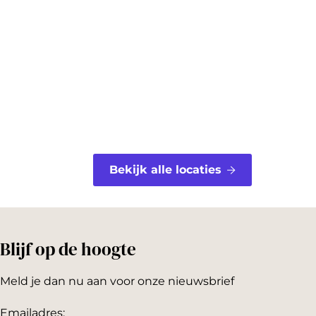
o
r
o
e
k
s
t
Bekijk alle locaties
Blijf op de hoogte
Meld je dan nu aan voor onze nieuwsbrief
Emailadres: