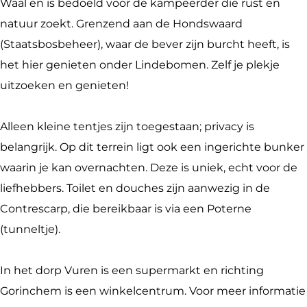
e
e
p
m
n
Waal en is bedoeld voor de kampeerder die rust en
n
r
e
p
natuur zoekt. Grenzend aan de Hondswaard
e
r
e
o
(Staatsbosbeheer), waar de bever zijn burcht heeft, is
o
n
e
r
p
het hier genieten onder Lindebomen. Zelf je plekje
p
n
e
F
uitzoeken en genieten!
F
o
n
o
o
p
o
r
Alleen kleine tentjes zijn toegestaan; privacy is
r
F
p
o
t
belangrijk. Op dit terrein ligt ook een ingerichte bunker
t
o
F
p
V
waarin je kan overnachten. Deze is uniek, echt voor de
V
r
o
F
u
liefhebbers. Toilet en douches zijn aanwezig in de
u
t
r
o
r
Contrescarp, die bereikbaar is via een Poterne
r
V
t
r
e
(tunneltje).
e
u
V
t
n
n
r
u
V
In het dorp Vuren is een supermarkt en richting
e
r
u
Gorinchem is een winkelcentrum. Voor meer informatie