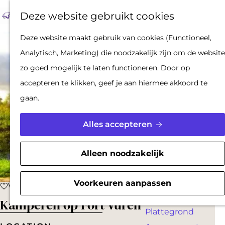
Op pad met een
Z
F
K
Deze website gebruikt cookies
stadsgids
o
a
a
M
De Hollandse
G
Deze website maakt gebruik van cookies (Functioneel,
e
v
a
e
Waterlinies en
a
Analytisch, Marketing) die noodzakelijk zijn om de website
k
o
r
n
Gorinchem
n
zo goed mogelijk te laten functioneren. Door op
e
r
t
u
Vestingdriehoek
a
accepteren te klikken, geef je aan hiermee akkoord te
n
i
Waterstad
a
gaan.
e
Inspiratie
r
t
d
Alles accepteren
e
PLAN JE BEZOEK
e
n
Reserveren
h
Alleen noodzakelijk
Bereikbaarheid
o
Parkeren
m
Voorkeuren aanpassen
Voeg toe als favoriet
Voeg toe als favoriet
Overnachten
e
Kamperen op Fort Vuren
Plattegrond
p