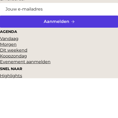
Aanmelden
AGENDA
Vandaag
Morgen
Dit weekend
Koopzondag
Evenement aanmelden
SNEL NAAR
Highlights
Hartje Gorcum
Winkelen
Cultuur & historie
Parkeren
Over ons
Pers en beeldbank
Zakelijk