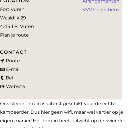
LOCATION
Arrangementen
a
Fort Vuren
VVV Gorinchem
g
Waaldijk 29
e
4214 LB
Vuren
n
Plan je route
a
a
CONTACT
n
r
Route
a
n
K
E-mail
K
a
a
a
Bel
a
r
a
v
m
Website
m
K
r
a
p
p
a
K
n
e
Ons kleine terrein is uiterst geschikt voor de echte
e
m
a
K
r
kampeerder. Dus hier geen wifi, maar wel vertier op je
r
p
m
a
e
eigen manier! Het terrein heeft uitzicht op de rivier de