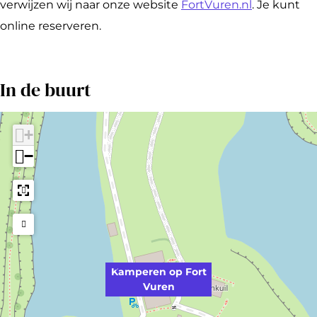
n
e
r
verwijzen wij naar onze website
FortVuren.nl
. Je kunt
n
e
online reserveren.
n
In de buurt
+
−
Kamperen op Fort
Vuren