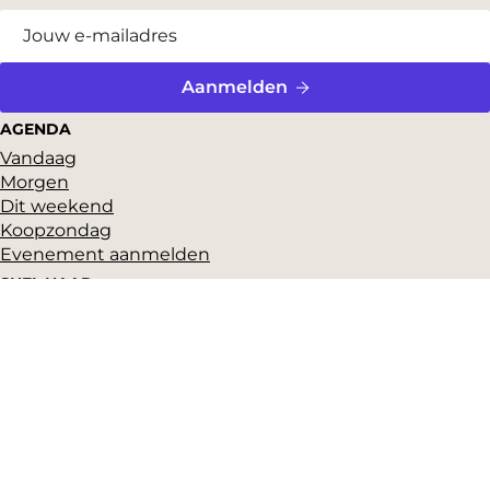
Aanmelden
AGENDA
Vandaag
Morgen
Dit weekend
Koopzondag
Evenement aanmelden
SNEL NAAR
Highlights
Hartje Gorcum
Winkelen
Cultuur & historie
Parkeren
Over ons
Pers en beeldbank
Zakelijk