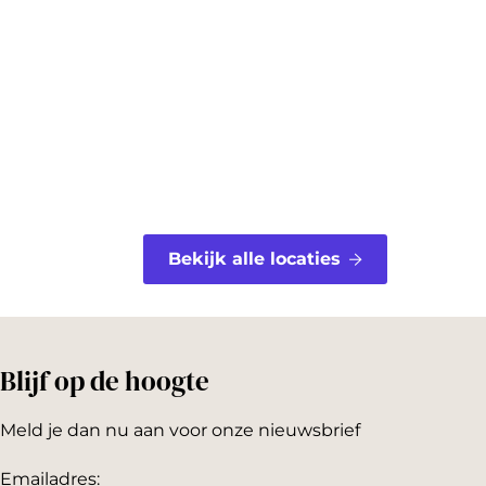
o
r
o
e
k
s
t
Bekijk alle locaties
Blijf op de hoogte
Meld je dan nu aan voor onze nieuwsbrief
Emailadres: