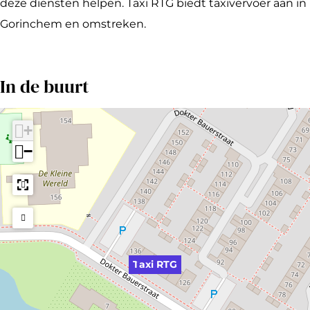
T
R
i
deze diensten helpen. Taxi RTG biedt taxivervoer aan in
G
T
R
Gorinchem en omstreken.
G
T
G
In de buurt
+
−
Taxi RTG