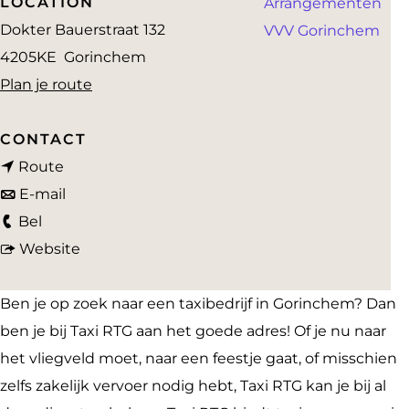
LOCATION
Arrangementen
a
Dokter Bauerstraat 132
VVV Gorinchem
g
4205KE
Gorinchem
e
n
Plan je route
a
a
CONTACT
n
r
Route
a
n
T
E-mail
T
a
a
a
Bel
a
r
a
v
x
Website
x
T
r
a
i
i
a
T
n
R
Ben je op zoek naar een taxibedrijf in Gorinchem? Dan
R
x
a
T
T
ben je bij Taxi RTG aan het goede adres! Of je nu naar
T
i
x
a
G
het vliegveld moet, naar een feestje gaat, of misschien
G
R
i
x
zelfs zakelijk vervoer nodig hebt, Taxi RTG kan je bij al