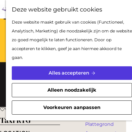
Op pad met een
Z
F
K
Deze website gebruikt cookies
stadsgids
o
a
a
M
De Hollandse
G
Deze website maakt gebruik van cookies (Functioneel,
e
v
a
e
Waterlinies en
a
Analytisch, Marketing) die noodzakelijk zijn om de website
k
o
r
n
Gorinchem
n
zo goed mogelijk te laten functioneren. Door op
e
r
t
u
Vestingdriehoek
a
accepteren te klikken, geef je aan hiermee akkoord te
n
i
Waterstad
a
gaan.
e
Inspiratie
r
t
d
Alles accepteren
e
PLAN JE BEZOEK
e
n
Reserveren
h
Alleen noodzakelijk
Bereikbaarheid
o
Parkeren
m
Voorkeuren aanpassen
Voeg toe als favoriet
Voeg toe als favoriet
Overnachten
e
Taxi RTG
Plattegrond
p