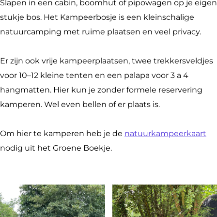
Slapen in een cabin, boomhut of pipowagen op je eigen
c
e
p
m
a
r
stukje bos. Het Kampeerbosje is een kleinschalige
e
r
e
p
m
b
natuurcamping met ruime plaatsen en veel privacy.
b
b
e
e
p
o
o
o
r
e
e
s
Er zijn ook vrije kampeerplaatsen, twee trekkersveldjes
o
s
b
r
e
j
voor 10–12 kleine tenten en een palapa voor 3 a 4
k
j
o
b
r
e
hangmatten. Hier kun je zonder formele reservering
K
e
s
o
b
L
kamperen. Wel even bellen of er plaats is.
a
L
j
s
o
e
m
e
e
j
s
e
Om hier te kamperen heb je de
natuurkampeerkaart
p
e
L
e
j
r
nodig uit het Groene Boekje.
e
r
e
L
e
d
e
d
e
e
L
a
r
a
r
e
e
m
b
m
d
r
e
o
a
d
r