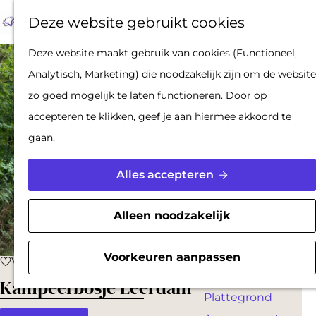
Op pad met een
Z
F
K
Deze website gebruikt cookies
stadsgids
o
a
a
M
De Hollandse
G
Deze website maakt gebruik van cookies (Functioneel,
e
v
a
e
Waterlinies en
a
Analytisch, Marketing) die noodzakelijk zijn om de website
k
o
r
n
Gorinchem
n
zo goed mogelijk te laten functioneren. Door op
e
r
t
u
Vestingdriehoek
a
accepteren te klikken, geef je aan hiermee akkoord te
n
i
Waterstad
a
gaan.
e
Inspiratie
r
t
d
Alles accepteren
e
PLAN JE BEZOEK
e
n
Reserveren
h
Alleen noodzakelijk
Bereikbaarheid
o
Parkeren
m
Voorkeuren aanpassen
Voeg toe als favoriet
Voeg toe als favoriet
Overnachten
e
Kampeerbosje Leerdam
Plattegrond
p