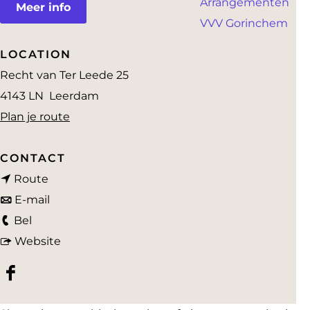
Arrangementen
a
Meer info
VVV Gorinchem
g
e
LOCATION
Recht van Ter Leede 25
4143 LN
Leerdam
n
Plan je route
a
a
CONTACT
n
r
Route
a
n
K
E-mail
K
a
a
a
Bel
a
r
a
v
m
Website
m
K
r
a
p
F
p
a
K
n
e
a
e
m
a
K
e