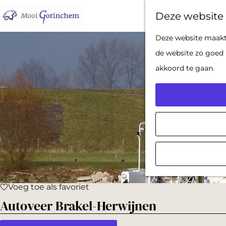
Deze website 
G
Deze website maakt 
a
de website zo goed 
n
akkoord te gaan.
a
a
r
d
e
h
o
Voeg toe als favoriet
m
Voeg toe als favoriet
Autoveer Brakel-Herwijnen
e
p