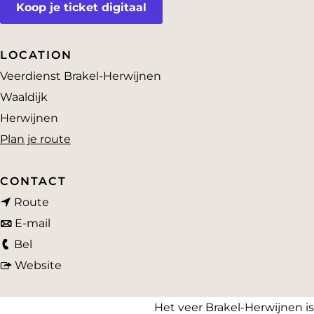
Koop je ticket digitaal
a
g
e
LOCATION
Veerdienst Brakel-Herwijnen
Waaldijk
Herwijnen
n
Plan je route
a
a
CONTACT
n
r
Route
a
n
A
E-mail
A
a
a
u
Bel
u
r
a
v
t
Website
t
A
r
a
o
o
u
A
n
v
Het veer Brakel-Herwijnen is