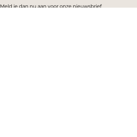
Meld je dan nu aan voor onze nieuwsbrief
Emailadres:
AGENDA
Vandaag
Morgen
Dit weekend
Koopzondag
Evenement aanmelden
SNEL NAAR
Highlights
Hartje Gorcum
Winkelen
Cultuur & historie
Parkeren