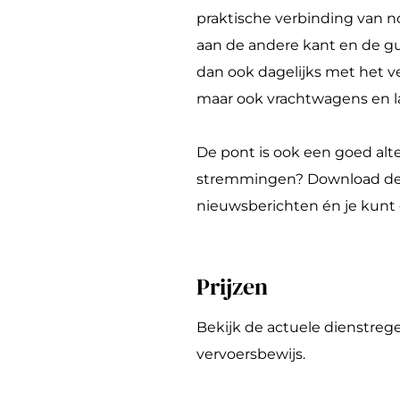
v
t
u
A
e
praktische verbinding van 
e
o
t
u
e
aan de andere kant en de gu
e
v
o
t
r
dan ook dagelijks met het ve
r
e
v
o
B
maar ook vrachtwagens en l
B
e
e
v
r
r
r
e
e
a
De pont is ook een goed alter
a
B
r
e
k
stremmingen? Download d
k
r
B
r
e
nieuwsberichten én je kunt e
e
a
r
B
l
l
k
a
r
-
Prijzen
-
e
k
a
H
H
l
e
k
e
Bekijk de actuele dienstrege
e
-
l
e
r
vervoersbewijs.
r
H
-
l
w
w
e
H
-
i