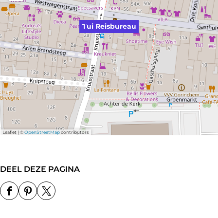
Tui Reisbureau
Leaflet
|
©
OpenStreetMap
contributors
DEEL DEZE PAGINA
D
D
D
e
e
e