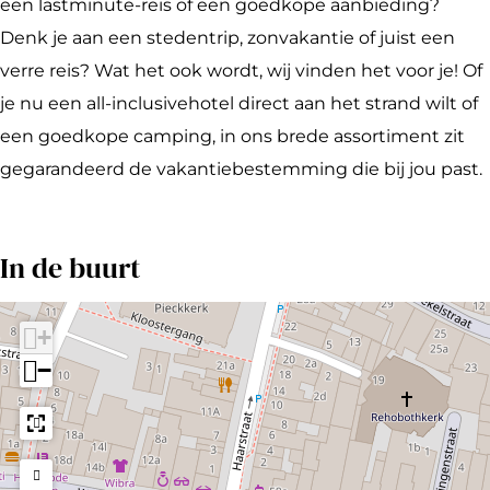
b
i
e
R
u
een lastminute-reis of een goedkope aanbieding?
u
s
i
e
r
Denk je aan een stedentrip, zonvakantie of juist een
r
b
s
i
e
verre reis? Wat het ook wordt, wij vinden het voor je! Of
e
u
b
s
a
je nu een all-inclusivehotel direct aan het strand wilt of
a
r
u
b
u
een goedkope camping, in ons brede assortiment zit
u
e
r
u
gegarandeerd de vakantiebestemming die bij jou past.
a
e
r
u
a
e
In de buurt
u
a
u
+
−