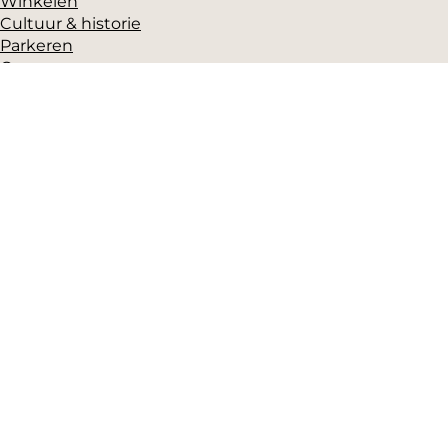
Winkelen
Cultuur & historie
Parkeren
Over ons
Pers en beeldbank
Zakelijk
Toeristeninformatie
VVV Gorinchem
Grote Markt 17
(Gorcums Museum)
4201 EB Gorinchem
T: +31 (0)183-631525
E:
vvv@mooigorinchem.nl