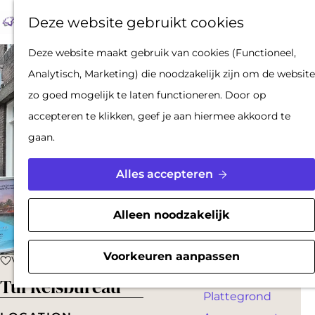
Op pad met een
Z
F
K
Deze website gebruikt cookies
stadsgids
o
a
a
M
De Hollandse
G
Deze website maakt gebruik van cookies (Functioneel,
e
v
a
e
Waterlinies en
a
Analytisch, Marketing) die noodzakelijk zijn om de website
k
o
r
n
Gorinchem
n
zo goed mogelijk te laten functioneren. Door op
e
r
t
u
Vestingdriehoek
a
accepteren te klikken, geef je aan hiermee akkoord te
n
i
Waterstad
a
gaan.
e
Inspiratie
r
t
d
Alles accepteren
e
PLAN JE BEZOEK
e
n
Reserveren
h
Alleen noodzakelijk
Bereikbaarheid
o
Parkeren
m
Voorkeuren aanpassen
Voeg toe als favoriet
Voeg toe als favoriet
Overnachten
e
Tui Reisbureau
Plattegrond
p