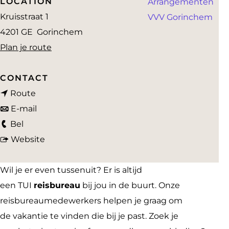
LOCATION
Arrangementen
a
Kruisstraat 1
VVV Gorinchem
g
4201 GE
Gorinchem
e
n
Plan je route
a
a
CONTACT
n
r
Route
a
n
T
E-mail
T
a
a
u
Bel
u
r
a
v
i
Website
i
T
r
a
R
R
u
T
n
e
Wil je er even tussenuit? Er is altijd
e
i
u
T
i
een TUI
reisbureau
bij jou in de buurt. Onze
i
R
i
u
s
reisbureaumedewerkers helpen je graag om
s
e
R
i
b
de vakantie te vinden die bij je past. Zoek je