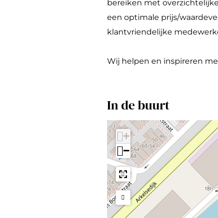
bereiken met overzichtelijk
e
x
a
een optimale prijs/waardeve
b
i
x
klantvriendelijke medewerke
o
s
i
o
s
Wij helpen en inspireren me
k
P
r
In de buurt
a
x
+
i
−
s