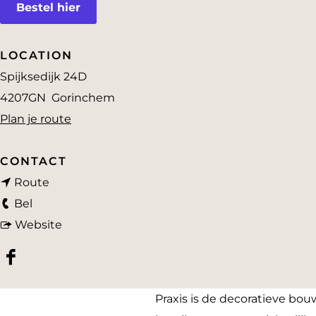
Bestel hier
a
g
e
LOCATION
Spijksedijk 24D
4207GN
Gorinchem
n
Plan je route
a
a
CONTACT
n
r
Route
P
a
P
Bel
r
a
v
r
Website
a
r
a
a
F
x
P
n
x
a
i
r
P
i
Praxis is de decoratieve bouw
c
s
a
r
s