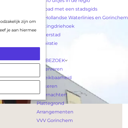
Top 10 uitjes in de regio
F
K
Op pad met een stadsgids
a
a
M
De Hollandse Waterlinies en Gorinchem
odzakelijk zijn om
v
a
e
Vestingdriehoek
eef je aan hiermee
o
r
n
Waterstad
r
t
u
Inspiratie
i
e
PLAN JE BEZOEK
t
Reserveren
e
Bereikbaarheid
n
Parkeren
Overnachten
Plattegrond
Arrangementen
VVV Gorinchem