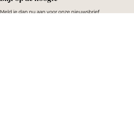
Meld je dan nu aan voor onze nieuwsbrief
Emailadres:
AGENDA
Vandaag
Morgen
Dit weekend
Koopzondag
Evenement aanmelden
SNEL NAAR
Highlights
Hartje Gorcum
Winkelen
Cultuur & historie