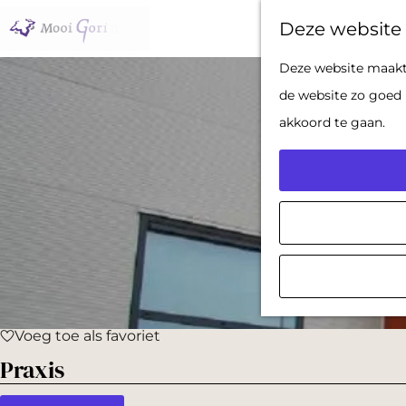
Deze website 
G
Deze website maakt 
a
de website zo goed 
n
akkoord te gaan.
a
a
r
d
e
h
o
Voeg toe als favoriet
m
Voeg toe als favoriet
Praxis
e
p