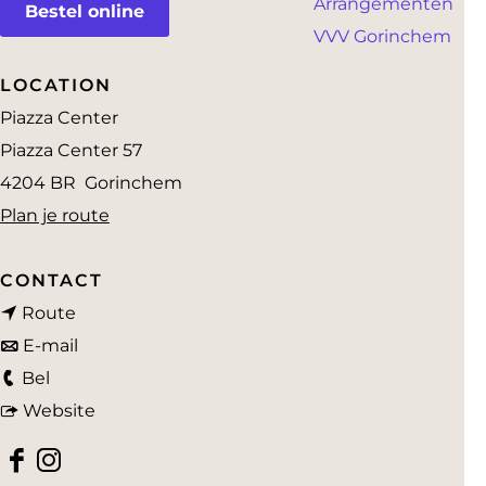
Arrangementen
a
Bestel online
VVV Gorinchem
g
e
LOCATION
Piazza Center
Piazza Center 57
4204 BR
Gorinchem
n
Plan je route
a
a
CONTACT
n
r
Route
a
n
M
E-mail
M
a
a
o
Bel
o
r
a
v
o
Website
o
M
r
a
i
F
I
i
o
M
n
B