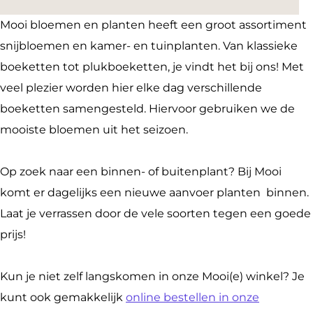
a
n
B
o
o
M
l
Mooi bloemen en planten heeft een groot assortiment
c
s
l
i
o
o
o
snijbloemen en kamer- en tuinplanten. Van klassieke
e
t
o
B
i
o
e
boeketten tot plukboeketten, je vindt het bij ons! Met
b
a
e
l
B
i
m
veel plezier worden hier elke dag verschillende
o
g
m
o
l
B
e
boeketten samengesteld. Hiervoor gebruiken we de
o
r
e
e
o
l
n
mooiste bloemen uit het seizoen.
k
a
n
m
e
o
e
M
m
e
e
m
e
n
Op zoek naar een binnen- of buitenplant? Bij Mooi
o
M
n
n
e
m
P
komt er dagelijks een nieuwe aanvoer planten binnen.
o
o
P
e
n
e
l
Laat je verrassen door de vele soorten tegen een goede
i
o
l
n
e
n
a
prijs!
B
i
a
P
n
e
n
l
B
n
l
P
n
t
Kun je niet zelf langskomen in onze Mooi(e) winkel? Je
o
l
t
a
l
P
e
kunt ook gemakkelijk
online bestellen in onze
e
o
e
n
a
l
n