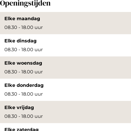
Openingstijden
e
e
n
n
Elke maandag
p
p
08.30 - 18.00 uur
o
o
Elke dinsdag
p
p
08.30 - 18.00 uur
u
u
p
p
Elke woensdag
m
m
08.30 - 18.00 uur
e
e
Elke donderdag
t
t
08.30 - 18.00 uur
v
v
e
e
Elke vrijdag
r
r
08.30 - 18.00 uur
g
g
Elke zaterdag