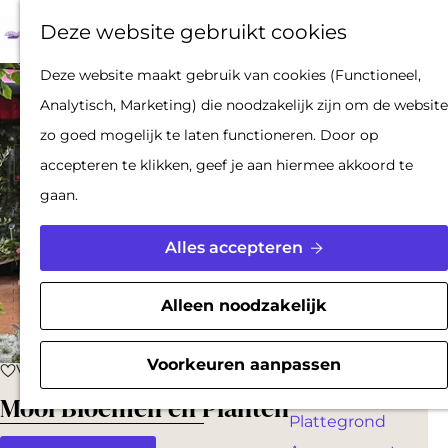
Op pad met een
Z
F
K
Deze website gebruikt cookies
stadsgids
o
a
a
M
De Hollandse
G
Deze website maakt gebruik van cookies (Functioneel,
e
v
a
e
Waterlinies en
a
Analytisch, Marketing) die noodzakelijk zijn om de website
k
o
r
n
Gorinchem
n
zo goed mogelijk te laten functioneren. Door op
e
r
t
u
Vestingdriehoek
a
accepteren te klikken, geef je aan hiermee akkoord te
n
i
Waterstad
a
gaan.
e
Inspiratie
r
t
d
Alles accepteren
e
PLAN JE BEZOEK
e
n
Reserveren
h
Alleen noodzakelijk
Bereikbaarheid
o
Parkeren
m
Voorkeuren aanpassen
Voeg toe als favoriet
Voeg toe als favoriet
Overnachten
e
Mooi Bloemen en Planten
Plattegrond
p