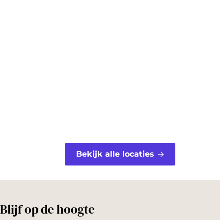
c
n
e
t
b
e
o
r
o
e
k
s
t
Bekijk alle locaties
Blijf op de hoogte