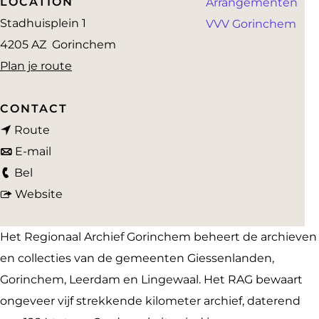
LOCATION
Arrangementen
a
Stadhuisplein 1
VVV Gorinchem
g
4205 AZ
Gorinchem
e
n
Plan je route
a
a
CONTACT
n
r
Route
a
n
R
E-mail
R
a
a
e
Bel
e
r
a
v
g
Website
g
R
r
a
i
i
e
R
n
o
Het Regionaal Archief Gorinchem beheert de archieven
o
g
e
R
n
en collecties van de gemeenten Giessenlanden,
n
i
g
e
a
Gorinchem, Leerdam en Lingewaal. Het RAG bewaart
a
o
i
g
a
ongeveer vijf strekkende kilometer archief, daterend