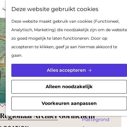
Op pad met een
Z
F
K
Deze website gebruikt cookies
stadsgids
o
a
a
M
De Hollandse
G
Deze website maakt gebruik van cookies (Functioneel,
e
v
a
e
Waterlinies en
a
Analytisch, Marketing) die noodzakelijk zijn om de website
k
o
r
n
Gorinchem
n
zo goed mogelijk te laten functioneren. Door op
e
r
t
u
Vestingdriehoek
a
accepteren te klikken, geef je aan hiermee akkoord te
n
i
Waterstad
a
gaan.
e
Inspiratie
r
t
d
Alles accepteren
e
PLAN JE BEZOEK
e
n
Reserveren
h
Alleen noodzakelijk
Bereikbaarheid
o
Parkeren
m
Voorkeuren aanpassen
Voeg toe als favoriet
Voeg toe als favoriet
Overnachten
e
Regionaal Archief Gorinchem
Plattegrond
p