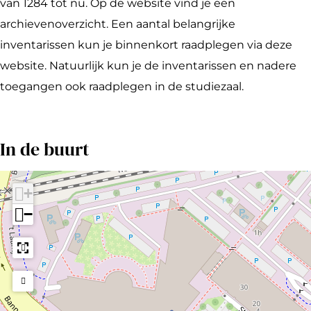
a
n
o
i
l
van 1284 tot nu. Op de website vind je een
l
a
n
o
A
archievenoverzicht. Een aantal belangrijke
A
a
a
n
r
inventarissen kun je binnenkort raadplegen via deze
r
l
a
a
c
website. Natuurlijk kun je de inventarissen en nadere
c
A
l
a
h
toegangen ook raadplegen in de studiezaal.
h
r
A
l
i
i
c
r
A
e
In de buurt
e
h
c
r
f
f
i
h
c
G
G
e
i
h
o
+
o
f
e
i
r
−
r
G
f
e
i
i
o
G
f
n
n
r
o
G
c
c
i
r
o
h