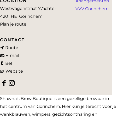
LOCATION
Arrangementen
a
Westwagenstraat 77achter
VVV Gorinchem
g
4201 HE
Gorinchem
e
n
Plan je route
a
a
CONTACT
n
r
Route
a
n
S
E-mail
S
a
a
h
Bel
h
r
a
v
a
Website
a
S
r
a
w
F
I
w
h
S
n
n
a
n
n
a
h
S
a
Shawna's Brow Boutique is een gezellige browbar in
c
s
a
w
a
h
'
het centrum van Gorinchem. Hier kun je terecht voor je
e
t
'
n
w
a
s
wenkbrauwen, wimpers, gezichtsontharing en