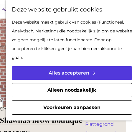
Op pad met een
Z
F
K
Deze website gebruikt cookies
stadsgids
o
a
a
M
De Hollandse
G
Deze website maakt gebruik van cookies (Functioneel,
e
v
a
e
Waterlinies en
a
Analytisch, Marketing) die noodzakelijk zijn om de website
k
o
r
n
Gorinchem
n
zo goed mogelijk te laten functioneren. Door op
e
r
t
u
Vestingdriehoek
a
accepteren te klikken, geef je aan hiermee akkoord te
n
i
Waterstad
a
gaan.
e
Inspiratie
r
t
d
Alles accepteren
e
PLAN JE BEZOEK
e
n
Reserveren
h
Alleen noodzakelijk
Bereikbaarheid
o
Parkeren
m
Voorkeuren aanpassen
Voeg toe als favoriet
Voeg toe als favoriet
Overnachten
e
Shawna's Brow Boutique
Plattegrond
p