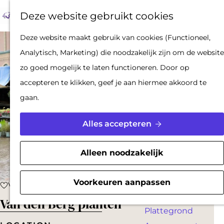
Op pad met een
Z
F
K
Deze website gebruikt cookies
stadsgids
o
a
a
M
De Hollandse
G
Deze website maakt gebruik van cookies (Functioneel,
e
v
a
e
Waterlinies en
a
Analytisch, Marketing) die noodzakelijk zijn om de website
k
o
r
n
Gorinchem
n
zo goed mogelijk te laten functioneren. Door op
e
r
t
u
Vestingdriehoek
a
accepteren te klikken, geef je aan hiermee akkoord te
n
i
Waterstad
a
gaan.
e
Inspiratie
r
t
d
Alles accepteren
e
PLAN JE BEZOEK
e
n
Reserveren
h
Alleen noodzakelijk
Bereikbaarheid
o
Parkeren
m
Voorkeuren aanpassen
Voeg toe als favoriet
Voeg toe als favoriet
Overnachten
e
Van den Berg planten
Plattegrond
p