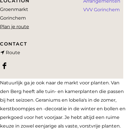
LOCATION
Arrangementen
a
Groenmarkt
VVV Gorinchem
g
Gorinchem
e
n
Plan je route
a
a
CONTACT
n
r
Route
a
V
F
a
a
a
r
n
Natuurlijk ga je ook naar de markt voor planten. Van
c
V
d
den Berg heeft alle tuin- en kamerplanten die passen
e
a
e
bij het seizoen. Geraniums en lobelia's in de zomer,
b
n
n
kerstboompjes en -decoratie in de winter en bollen en
o
d
B
perkgoed voor het voorjaar. Je hebt altijd een ruime
o
e
e
keuze in zowel eenjarige als vaste, vorstvrije planten.