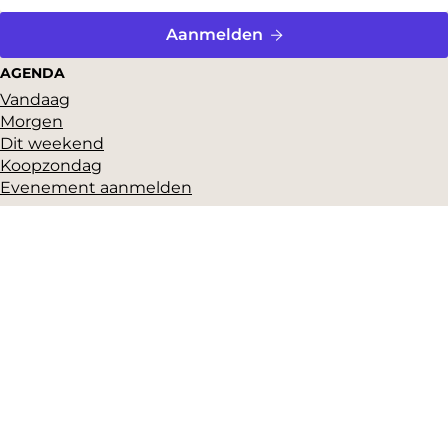
Aanmelden
AGENDA
Vandaag
Morgen
Dit weekend
Koopzondag
Evenement aanmelden
SNEL NAAR
Highlights
Hartje Gorcum
Winkelen
Cultuur & historie
Parkeren
Over ons
Pers en beeldbank
Zakelijk