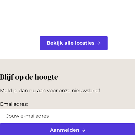
o
r
o
e
k
s
t
Bekijk alle locaties
Blijf op de hoogte
Meld je dan nu aan voor onze nieuwsbrief
Emailadres: