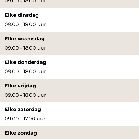
09.00 - 18.00 uur
o
o
Elke dinsdag
p
p
09.00 - 18.00 uur
u
u
p
p
Elke woensdag
m
m
09.00 - 18.00 uur
e
e
Elke donderdag
t
t
09.00 - 18.00 uur
v
v
e
e
Elke vrijdag
r
r
09.00 - 18.00 uur
g
g
Elke zaterdag
r
r
09.00 - 17.00 uur
o
o
t
t
Elke zondag
e
e