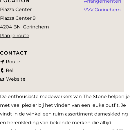
LOCATION
Arrangementen
a
Piazza Center
VVV Gorinchem
g
Piazza Center 9
e
4204 BN
Gorinchem
n
Plan je route
a
a
CONTACT
n
r
Route
T
a
T
Bel
h
a
v
h
Website
e
r
a
e
S
T
n
S
De enthousiaste medewerkers van The Stone helpen je
t
h
T
t
met veel plezier bij het vinden van een leuke outfit. Je
o
e
h
o
vindt in de winkel een ruim assortiment dameskleding
n
S
e
n
en herenkleding van bekende merken die altijd