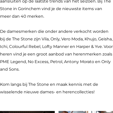
e
t
S
e
aansluiten op de laatste trends van het seizoen. Bij The
o
t
Stone in Gorinchem vind je de nieuwste items van
n
o
meer dan 40 merken.
e
n
e
De damesmerken die onder andere verkocht worden
bij de The Stone zijn Vila, Only, Vero Moda, Khujo, Geisha,
Ichi, Colourful Rebel, Lofty Manner en Harper & Yve. Voor
heren vind je een groot aanbod van herenmerken zoals
PME Legend, No Excess, Petrol, Antony Morato en Only
and Sons.
Kom langs bij The Stone en maak kennis met de
wisselende nieuwe dames- en herencollecties!