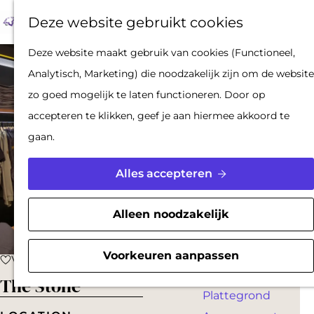
Op pad met een
Z
F
K
Deze website gebruikt cookies
stadsgids
o
a
a
M
De Hollandse
G
Deze website maakt gebruik van cookies (Functioneel,
e
v
a
e
Waterlinies en
a
Analytisch, Marketing) die noodzakelijk zijn om de website
k
o
r
n
Gorinchem
n
zo goed mogelijk te laten functioneren. Door op
e
r
t
u
Vestingdriehoek
a
accepteren te klikken, geef je aan hiermee akkoord te
n
i
Waterstad
a
gaan.
e
Inspiratie
r
t
d
Alles accepteren
e
PLAN JE BEZOEK
e
n
Reserveren
h
Alleen noodzakelijk
Bereikbaarheid
o
Parkeren
m
Voorkeuren aanpassen
Voeg toe als favoriet
Voeg toe als favoriet
Overnachten
e
The Stone
Plattegrond
p