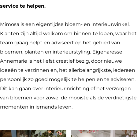
a
b
s
o
o
o
service te helpen.
g
o
a
s
s
r
r
o
G
a
a
i
Mimosa is een eigentijdse bloem- en interieurwinkel.
a
k
o
G
G
n
Klanten zijn altijd welkom om binnen te lopen, waar het
m
M
r
o
o
c
team graag helpt en adviseert op het gebied van
M
i
i
r
r
h
bloemen, planten en interieurstyling. Eigenaresse
i
m
n
i
i
e
Annemarie is het liefst creatief bezig, door nieuwe
m
o
c
n
n
m
ideeën te verzinnen en, het allerbelangrijkste, iedereen
o
s
h
c
c
persoonlijk zo goed mogelijk te helpen en te adviseren.
s
a
e
h
h
Dit kan gaan over interieurinrichting of het verzorgen
a
G
m
e
e
van bloemen voor zowel de mooiste als de verdrietigste
G
o
m
m
momenten in iemands leven.
o
r
r
i
i
n