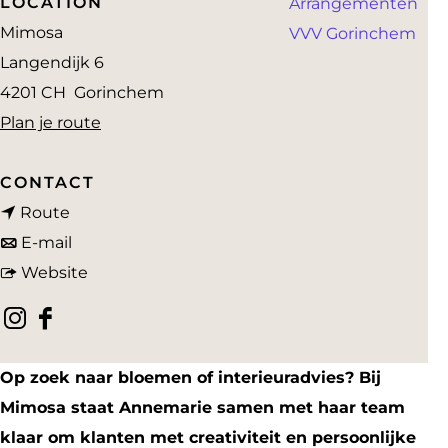
LOCATION
Arrangementen
a
Mimosa
VVV Gorinchem
g
Langendijk 6
e
4201 CH
Gorinchem
n
Plan je route
a
a
CONTACT
n
r
Route
a
n
M
E-mail
a
a
v
i
Website
r
a
a
m
I
F
M
r
n
o
n
a
i
M
M
s
Op zoek naar bloemen of interieuradvies? Bij
s
c
m
i
i
a
Mimosa staat Annemarie samen met haar team
t
e
o
m
m
G
klaar om klanten met creativiteit en persoonlijke