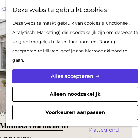
Op pad met een
Z
F
K
Deze website gebruikt cookies
stadsgids
o
a
a
M
De Hollandse
G
Deze website maakt gebruik van cookies (Functioneel,
e
v
a
e
Waterlinies en
a
Analytisch, Marketing) die noodzakelijk zijn om de website
k
o
r
n
Gorinchem
n
zo goed mogelijk te laten functioneren. Door op
e
r
t
u
Vestingdriehoek
a
accepteren te klikken, geef je aan hiermee akkoord te
n
i
Waterstad
a
gaan.
e
Inspiratie
r
t
d
Alles accepteren
e
PLAN JE BEZOEK
e
n
Reserveren
h
Alleen noodzakelijk
Bereikbaarheid
o
Parkeren
m
Voorkeuren aanpassen
Voeg toe als favoriet
Voeg toe als favoriet
Overnachten
e
Mimosa Gorinchem
Plattegrond
p