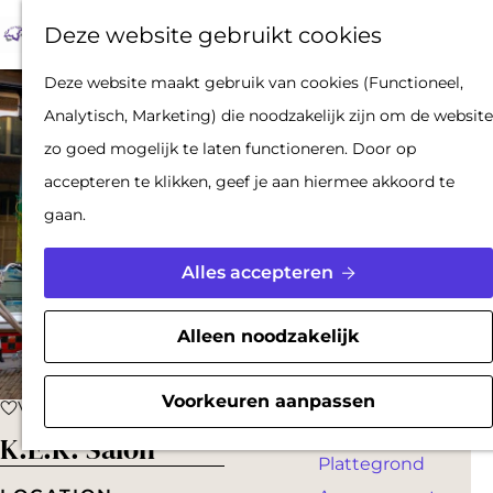
Op pad met een
Z
F
K
Deze website gebruikt cookies
stadsgids
o
a
a
M
De Hollandse
G
Deze website maakt gebruik van cookies (Functioneel,
e
v
a
e
Waterlinies en
a
Analytisch, Marketing) die noodzakelijk zijn om de website
k
o
r
n
Gorinchem
n
zo goed mogelijk te laten functioneren. Door op
e
r
t
u
Vestingdriehoek
a
accepteren te klikken, geef je aan hiermee akkoord te
n
i
Waterstad
a
gaan.
e
Inspiratie
r
t
d
Alles accepteren
e
PLAN JE BEZOEK
e
n
Reserveren
h
Alleen noodzakelijk
Bereikbaarheid
o
Parkeren
m
Voorkeuren aanpassen
Voeg toe als favoriet
Voeg toe als favoriet
Overnachten
e
K.E.K. Salon
Plattegrond
p