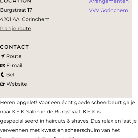
LOCATION
Arrangementen
a
Burgstraat 17
VVV Gorinchem
g
4201 AA
Gorinchem
e
n
Plan je route
a
a
CONTACT
n
r
Route
a
n
K
E-mail
K
a
a
.
Bel
.
r
a
v
E
Website
E
K
r
a
.
.
.
K
n
K
Heren opgelet! Voor een écht goede scheerbeurt ga je
K
E
.
K
.
naar K.E.K. Salon in de Burgstraat. K.E.K. is
.
.
E
.
S
gespecialiseerd in haircuts & shaves. Dus relax en laat je
S
K
.
E
a
verwennen met kwast en scheerschuim van het