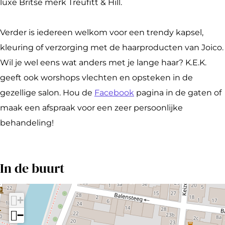
a
.
K
.
l
luxe Britse merk Treufitt & Hill.
l
S
.
K
o
o
a
S
.
n
Verder is iedereen welkom voor een trendy kapsel,
n
l
a
S
kleuring of verzorging met de haarproducten van Joico.
o
l
a
Wil je wel eens wat anders met je lange haar? K.E.K.
n
o
l
geeft ook worshops vlechten en opsteken in de
n
o
gezellige salon. Hou de
Facebook
pagina in de gaten of
n
maak een afspraak voor een zeer persoonlijke
behandeling!
In de buurt
+
−