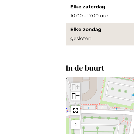
Elke zaterdag
r
10.00 - 17.00 uur
o
t
Elke zondag
e
gesloten
a
f
b
In de buurt
e
e
+
l
−
d
i
n
g
U