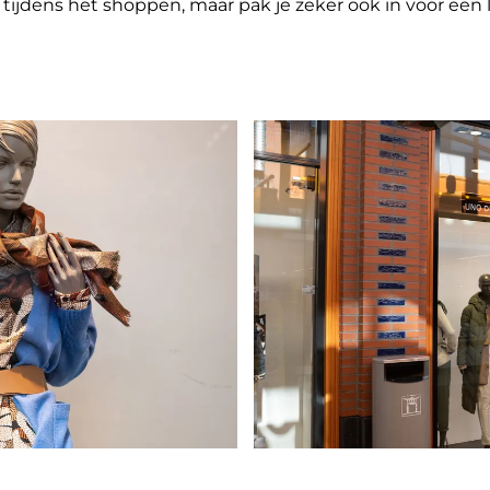
k, tijdens het shoppen, maar pak je zeker ook in voor e
O