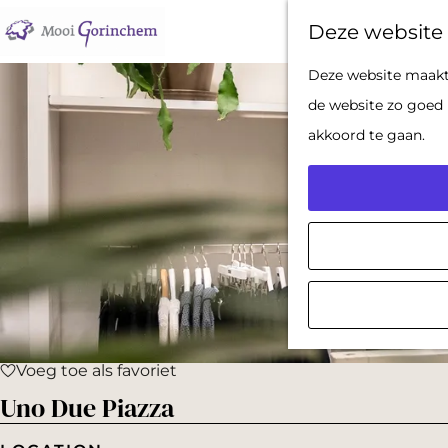
Deze website 
G
Deze website maakt 
a
de website zo goed 
n
akkoord te gaan.
a
a
r
d
e
h
o
Voeg toe als favoriet
m
Voeg toe als favoriet
Uno Due Piazza
e
p