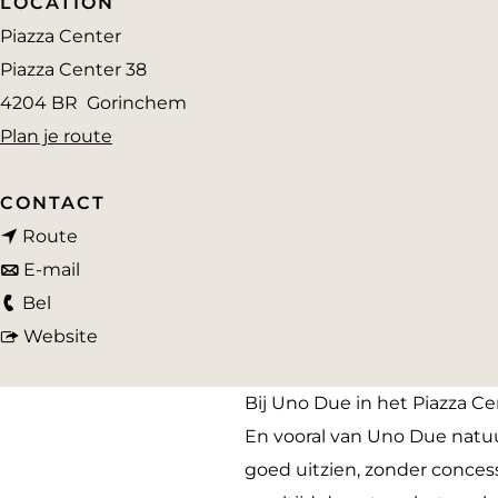
LOCATION
a
Piazza Center
g
Piazza Center 38
e
4204 BR
Gorinchem
n
Plan je route
a
a
CONTACT
n
r
Route
a
n
U
E-mail
U
a
a
n
Bel
n
r
a
v
o
Website
o
U
r
a
D
D
n
U
n
u
Bij Uno Due in het Piazza C
u
o
n
U
e
En vooral van Uno Due natuu
e
D
o
n
P
goed uitzien, zonder conces