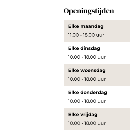
p
Openingstijden
e
n
Elke maandag
p
11.00 - 18.00 uur
o
Elke dinsdag
p
10.00 - 18.00 uur
u
p
Elke woensdag
m
10.00 - 18.00 uur
e
Elke donderdag
t
10.00 - 18.00 uur
v
e
Elke vrijdag
r
10.00 - 18.00 uur
g