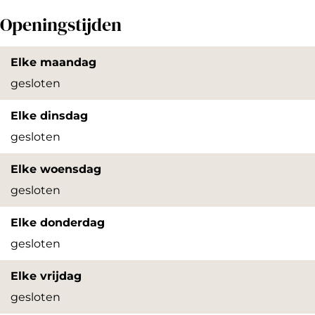
s
s
Openingstijden
e
t
n
a
Elke maandag
s
l
gesloten
t
l
a
i
Elke dinsdag
l
n
gesloten
l
g
Elke woensdag
i
gesloten
n
g
Elke donderdag
gesloten
Elke vrijdag
gesloten