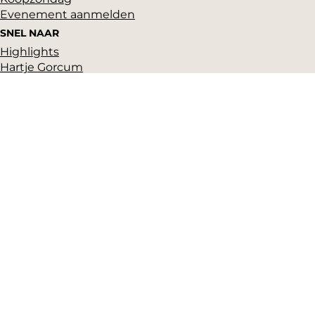
Evenement aanmelden
SNEL NAAR
Highlights
Hartje Gorcum
Winkelen
Cultuur & historie
Parkeren
Over ons
Pers en beeldbank
Zakelijk
Toeristeninformatie
VVV Gorinchem
Grote Markt 17
(Gorcums Museum)