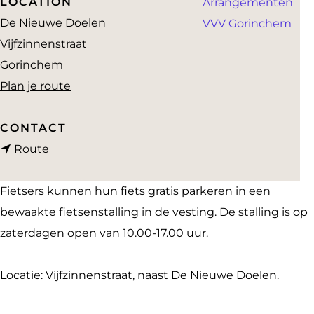
LOCATION
Arrangementen
a
De Nieuwe Doelen
VVV Gorinchem
g
Vijfzinnenstraat
e
Gorinchem
n
Plan je route
a
a
CONTACT
n
r
Route
a
F
a
i
Fietsers kunnen hun fiets gratis parkeren in een
r
e
bewaakte fietsenstalling in de vesting. De stalling is op
F
t
zaterdagen open van 10.00-17.00 uur.
i
s
e
e
Locatie: Vijfzinnenstraat, naast De Nieuwe Doelen.
t
n