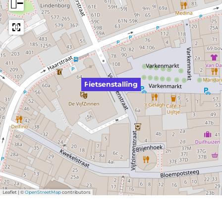
−
Fietsenstalling
Leaflet
|
©
OpenStreetMap
contributors