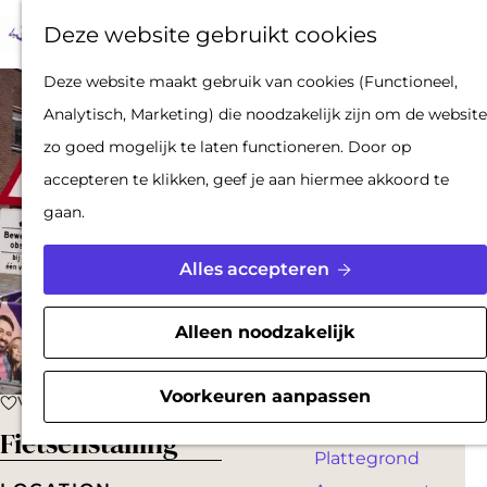
Op pad met een
Z
F
K
Deze website gebruikt cookies
stadsgids
o
a
a
M
De Hollandse
G
Deze website maakt gebruik van cookies (Functioneel,
e
v
a
e
Waterlinies en
a
Analytisch, Marketing) die noodzakelijk zijn om de website
k
o
r
n
Gorinchem
n
zo goed mogelijk te laten functioneren. Door op
e
r
t
u
Vestingdriehoek
a
accepteren te klikken, geef je aan hiermee akkoord te
n
i
Waterstad
a
gaan.
e
Inspiratie
r
t
d
Alles accepteren
e
PLAN JE BEZOEK
e
n
Reserveren
h
Alleen noodzakelijk
Bereikbaarheid
o
Parkeren
m
Voorkeuren aanpassen
Voeg toe als favoriet
Voeg toe als favoriet
Overnachten
e
Fietsenstalling
Plattegrond
p