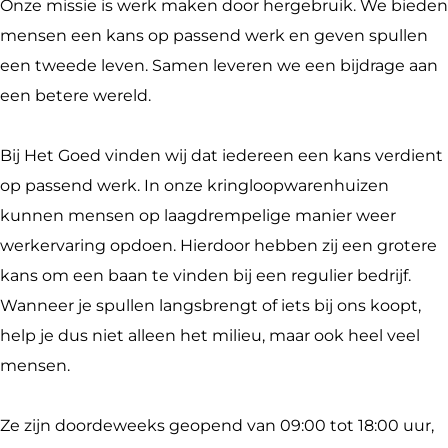
Onze missie is werk maken door hergebruik. We bieden
s
c
e
t
e
e
mensen een kans op passend werk en geven spullen
t
e
d
G
t
d
een tweede leven. Samen leveren we een bijdrage aan
a
b
G
o
G
G
een betere wereld.
g
o
o
e
o
o
r
o
r
d
e
r
Bij Het Goed vinden wij dat iedereen een kans verdient
a
k
i
G
d
i
op passend werk. In onze kringloopwarenhuizen
m
H
n
o
G
n
kunnen mensen op laagdrempelige manier weer
H
e
c
r
o
c
werkervaring opdoen. Hierdoor hebben zij een grotere
e
t
h
i
r
h
kans om een baan te vinden bij een regulier bedrijf.
t
G
e
n
i
e
Wanneer je spullen langsbrengt of iets bij ons koopt,
G
o
m
c
n
m
help je dus niet alleen het milieu, maar ook heel veel
o
e
h
c
mensen.
e
d
e
h
d
G
m
e
Ze zijn doordeweeks geopend van 09:00 tot 18:00 uur,
G
o
m