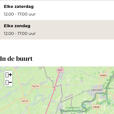
g
Elke zaterdag
r
12.00 - 17.00 uur
o
t
Elke zondag
e
12.00 - 17.00 uur
a
f
b
In de buurt
e
e
+
l
−
d
i
n
g