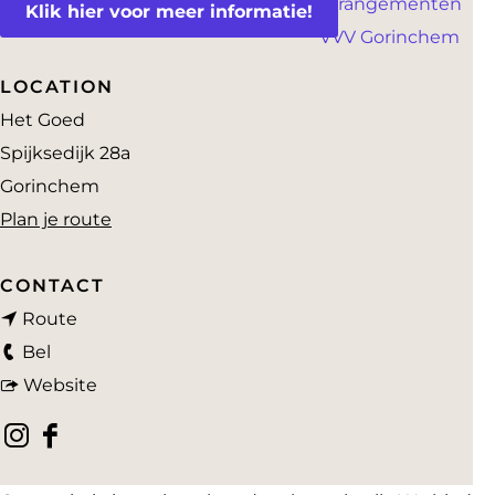
Arrangementen
a
Klik hier voor meer informatie!
VVV Gorinchem
g
e
LOCATION
Het Goed
Spijksedijk 28a
Gorinchem
n
Plan je route
a
a
CONTACT
n
r
Route
H
a
H
Bel
e
a
v
e
Website
t
r
a
t
I
F
G
H
n
G
n
a
o
e
H
o