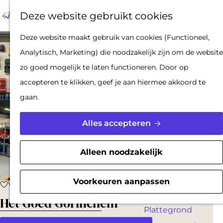
Op pad met een
Z
F
K
Deze website gebruikt cookies
stadsgids
o
a
a
M
De Hollandse
G
Deze website maakt gebruik van cookies (Functioneel,
e
v
a
e
Waterlinies en
a
Analytisch, Marketing) die noodzakelijk zijn om de website
k
o
r
n
Gorinchem
n
zo goed mogelijk te laten functioneren. Door op
e
r
t
u
Vestingdriehoek
a
accepteren te klikken, geef je aan hiermee akkoord te
n
i
Waterstad
a
gaan.
e
Inspiratie
r
t
d
Alles accepteren
e
PLAN JE BEZOEK
e
n
Reserveren
h
Alleen noodzakelijk
Bereikbaarheid
o
Parkeren
m
Voorkeuren aanpassen
Voeg toe als favoriet
Voeg toe als favoriet
Overnachten
e
Het Goed Gorinchem
Plattegrond
p