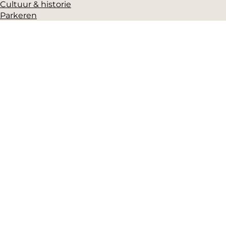
Cultuur & historie
Parkeren
Over ons
Pers en beeldbank
Zakelijk
Toeristeninformatie
VVV Gorinchem
Grote Markt 17
(Gorcums Museum)
4201 EB Gorinchem
T: +31 (0)183-631525
E:
vvv@mooigorinchem.nl