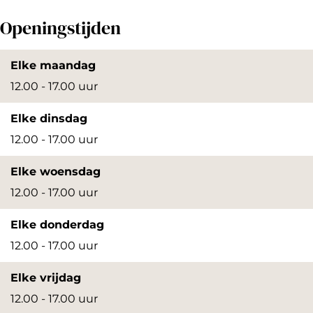
p
Openingstijden
e
n
Elke maandag
p
12.00 - 17.00 uur
o
Elke dinsdag
p
12.00 - 17.00 uur
u
p
Elke woensdag
m
12.00 - 17.00 uur
e
Elke donderdag
t
12.00 - 17.00 uur
v
e
Elke vrijdag
r
12.00 - 17.00 uur