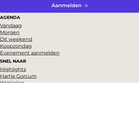
Aanmelden
AGENDA
Vandaag
Morgen
Dit weekend
Koopzondag
Evenement aanmelden
SNEL NAAR
Highlights
Hartje Gorcum
Winkelen
Cultuur & historie
Parkeren
Over ons
Pers en beeldbank
Zakelijk