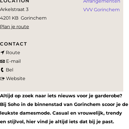
LOCATION
Arrangementen
a
Arkelstraat 3
VVV Gorinchem
g
4201 KB
Gorinchem
e
n
Plan je route
a
a
CONTACT
n
r
Route
a
n
S
E-mail
S
a
a
o
Bel
o
r
a
v
h
Website
h
S
r
a
o
o
o
S
n
Altijd op zoek naar iets nieuws voor je garderobe?
h
o
S
Bij Soho in de binnenstad van Gorinchem scoor je de
o
h
o
leukste damesmode. Casual en vrouwelijk, trendy
o
h
en stijlvol, hier vind je altijd iets dat bij je past.