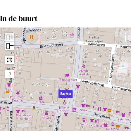
In de buurt
+
−
Soho