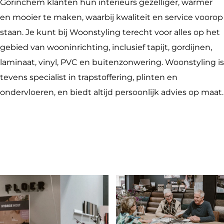
l
t
s
n
i
Gorinchem klanten hun interieurs gezelliger, warmer
i
y
t
s
n
en mooier te maken, waarbij kwaliteit en service voorop
n
l
y
t
g
staan. Je kunt bij Woonstyling terecht voor alles op het
g
i
l
y
gebied van wooninrichting, inclusief tapijt, gordijnen,
n
i
l
laminaat, vinyl, PVC en buitenzonwering. Woonstyling is
g
n
i
tevens specialist in trapstoffering, plinten en
g
n
ondervloeren, en biedt altijd persoonlijk advies op maat.
g