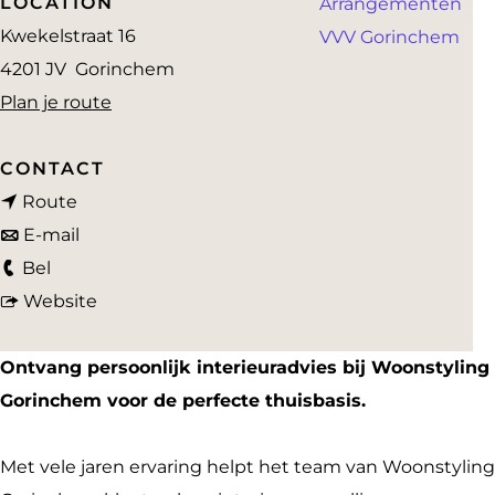
LOCATION
Arrangementen
a
Kwekelstraat 16
VVV Gorinchem
g
4201 JV
Gorinchem
e
n
Plan je route
a
a
CONTACT
n
r
Route
a
n
W
E-mail
W
a
a
o
Bel
o
r
a
v
o
Website
o
W
r
a
n
n
o
W
n
s
Ontvang persoonlijk interieuradvies bij Woonstyling
s
o
o
W
t
Gorinchem voor de perfecte thuisbasis.
t
n
o
o
y
y
s
n
o
l
Met vele jaren ervaring helpt het team van Woonstyling