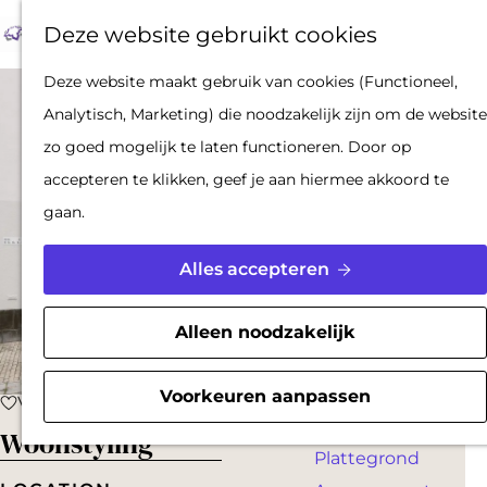
Op pad met een
Z
F
K
Deze website gebruikt cookies
stadsgids
o
a
a
M
De Hollandse
G
Deze website maakt gebruik van cookies (Functioneel,
e
v
a
e
Waterlinies en
a
Analytisch, Marketing) die noodzakelijk zijn om de website
k
o
r
n
Gorinchem
n
zo goed mogelijk te laten functioneren. Door op
e
r
t
u
Vestingdriehoek
a
accepteren te klikken, geef je aan hiermee akkoord te
n
i
Waterstad
a
gaan.
e
Inspiratie
r
t
d
Alles accepteren
e
PLAN JE BEZOEK
e
n
Reserveren
h
Alleen noodzakelijk
Bereikbaarheid
o
Parkeren
m
Voorkeuren aanpassen
Voeg toe als favoriet
Voeg toe als favoriet
Overnachten
e
Woonstyling
Plattegrond
p