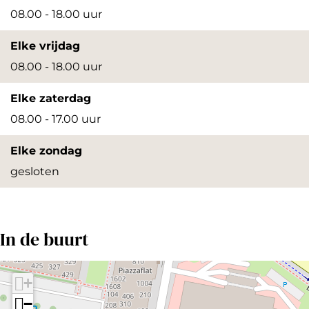
08.00 - 18.00 uur
v
v
e
e
Elke vrijdag
r
r
08.00 - 18.00 uur
g
g
Elke zaterdag
r
r
08.00 - 17.00 uur
o
o
t
t
Elke zondag
e
e
gesloten
a
a
f
f
b
b
In de buurt
e
e
e
e
+
l
l
−
d
d