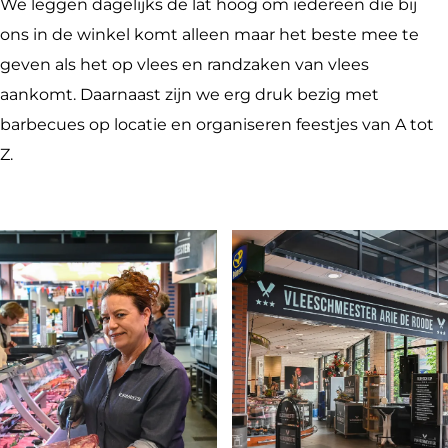
m
c
s
e
e
We leggen dagelijks de lat hoog om iedereen die bij
e
h
c
s
e
ons in de winkel komt alleen maar het beste mee te
e
m
h
c
s
geven als het op vlees en randzaken van vlees
s
e
m
h
t
aankomt. Daarnaast zijn we erg druk bezig met
t
e
e
m
e
barbecues op locatie en organiseren feestjes van A tot
e
s
e
e
r
Z.
r
t
s
e
e
t
s
r
e
t
r
e
r