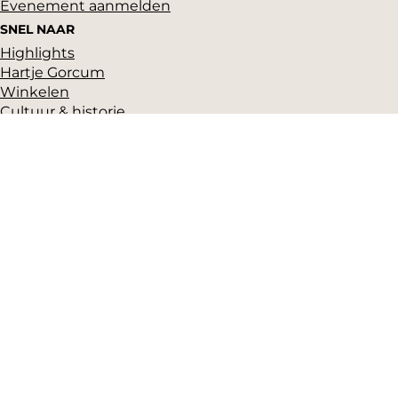
Evenement aanmelden
SNEL NAAR
Highlights
Hartje Gorcum
Winkelen
Cultuur & historie
Parkeren
Over ons
Pers en beeldbank
Zakelijk
Toeristeninformatie
VVV Gorinchem
Grote Markt 17
(Gorcums Museum)