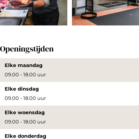
O
O
p
p
Openingstijden
e
e
n
n
Elke maandag
p
p
09.00 - 18.00 uur
o
o
Elke dinsdag
p
p
09.00 - 18.00 uur
u
u
p
p
Elke woensdag
m
m
09.00 - 18.00 uur
e
e
Elke donderdag
t
t