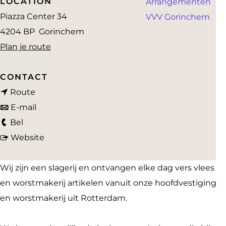
LOCATION
Arrangementen
a
Piazza Center 34
VVV Gorinchem
g
4204 BP
Gorinchem
e
n
Plan je route
a
a
CONTACT
n
r
Route
a
n
V
E-mail
V
a
a
l
Bel
l
r
a
v
e
Website
e
V
r
a
e
e
l
V
n
s
Wij zijn een slagerij en ontvangen elke dag vers vlees
s
e
l
V
c
en worstmakerij artikelen vanuit onze hoofdvestiging
c
e
e
l
h
en worstmakerij uit Rotterdam.
h
s
e
e
m