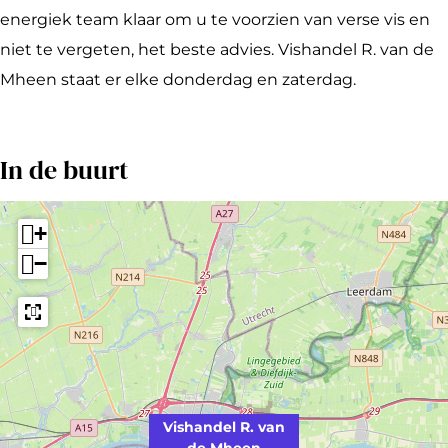
o
l
n
a
l
energiek team klaar om u te voorzien van verse vis en
o
R
d
n
R
niet te vergeten, het beste advies. Vishandel R. van de
k
.
e
d
.
Mheen staat er elke donderdag en zaterdag.
V
v
l
e
v
i
a
R
l
a
s
n
.
R
n
In de buurt
h
d
v
.
d
a
e
a
v
e
+
n
M
n
a
M
−
d
h
d
n
h
e
e
e
d
e
l
e
M
e
e
R
n
h
M
n
.
e
h
v
e
e
Vishandel R. van