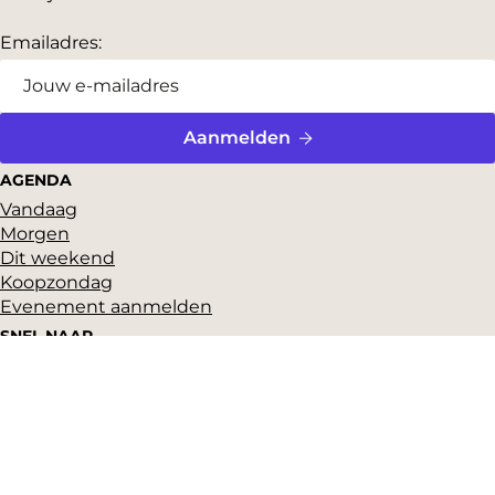
Emailadres:
Aanmelden
AGENDA
Vandaag
Morgen
Dit weekend
Koopzondag
Evenement aanmelden
SNEL NAAR
Highlights
Hartje Gorcum
Winkelen
Cultuur & historie
Parkeren
Over ons