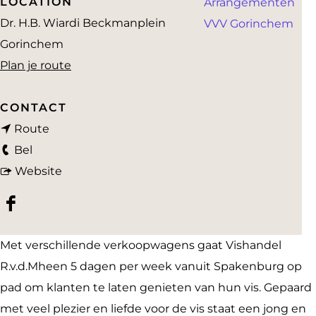
LOCATION
Arrangementen
a
Dr. H.B. Wiardi Beckmanplein
VVV Gorinchem
g
Gorinchem
e
n
Plan je route
a
a
CONTACT
n
r
Route
V
a
V
Bel
i
a
v
i
Website
s
r
a
s
F
h
V
n
h
a
a
i
V
a
Met verschillende verkoopwagens gaat Vishandel
c
n
s
i
n
R.v.d.Mheen 5 dagen per week vanuit Spakenburg op
e
d
h
s
d
pad om klanten te laten genieten van hun vis. Gepaard
b
e
a
h
e
met veel plezier en liefde voor de vis staat een jong en