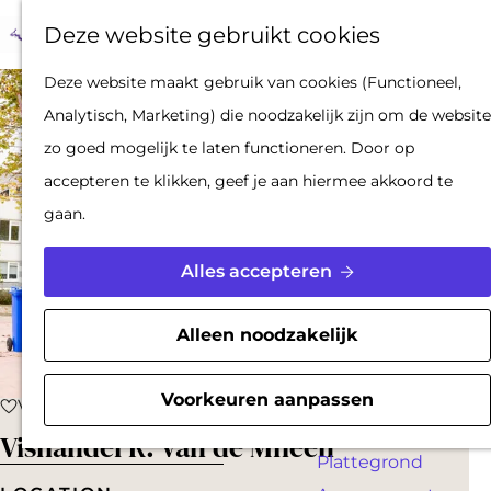
Op pad met een
Z
F
K
Deze website gebruikt cookies
stadsgids
o
a
a
M
De Hollandse
G
Deze website maakt gebruik van cookies (Functioneel,
e
v
a
e
Waterlinies en
a
Analytisch, Marketing) die noodzakelijk zijn om de website
k
o
r
n
Gorinchem
n
zo goed mogelijk te laten functioneren. Door op
e
r
t
u
Vestingdriehoek
a
accepteren te klikken, geef je aan hiermee akkoord te
n
i
Waterstad
a
gaan.
e
Inspiratie
r
t
d
Alles accepteren
e
PLAN JE BEZOEK
e
n
Reserveren
h
Alleen noodzakelijk
Bereikbaarheid
o
Parkeren
m
Voorkeuren aanpassen
Voeg toe als favoriet
Voeg toe als favoriet
Overnachten
e
Vishandel R. van de Mheen
Plattegrond
p