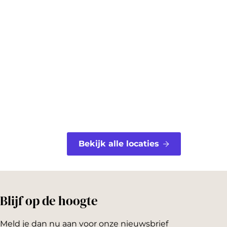
e
t
b
e
o
r
o
e
k
s
t
Bekijk alle locaties
Blijf op de hoogte
Meld je dan nu aan voor onze nieuwsbrief