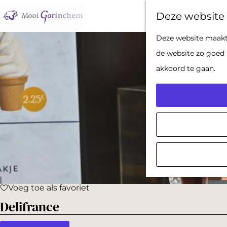
Deze website 
G
Deze website maakt 
a
de website zo goed 
n
akkoord te gaan.
a
a
r
d
e
h
o
Voeg toe als favoriet
m
Voeg toe als favoriet
Delifrance
e
p