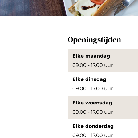
e
c
e
e
O
p
Openingstijden
e
n
Elke maandag
p
09.00 - 17.00 uur
o
Elke dinsdag
p
09.00 - 17.00 uur
u
p
Elke woensdag
m
09.00 - 17.00 uur
e
Elke donderdag
t
09.00 - 17.00 uur
v