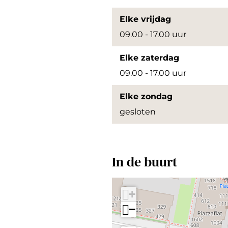
e
Elke vrijdag
r
09.00 - 17.00 uur
g
Elke zaterdag
r
09.00 - 17.00 uur
o
t
Elke zondag
e
gesloten
a
f
b
In de buurt
e
e
+
l
−
d