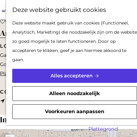
Op pad met een
Z
F
K
Deze website gebruikt cookies
stadsgids
o
a
a
M
De Hollandse
G
Voeg toe als favoriet
Voeg toe als favoriet
Deze website maakt gebruik van cookies (Functioneel,
e
v
a
e
Waterlinies en
a
Arman Teleshop
Analytisch, Marketing) die noodzakelijk zijn om de website
k
o
r
n
Gorinchem
n
zo goed mogelijk te laten functioneren. Door op
e
r
t
u
LOCATION
Vestingdriehoek
a
accepteren te klikken, geef je aan hiermee akkoord te
n
i
Gasthuisstraat 13
Waterstad
a
gaan.
e
Gorinchem
Inspiratie
r
t
n
Plan je route
d
Alles accepteren
e
a
PLAN JE BEZOEK
e
n
a
CONTACT
Reserveren
h
Alleen noodzakelijk
n
r
Route
Bereikbaarheid
o
a
A
Parkeren
m
Voorkeuren aanpassen
In de buurt
a
r
Overnachten
e
r
m
Plattegrond
p