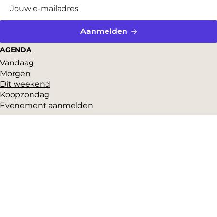
Aanmelden
AGENDA
Vandaag
Morgen
Dit weekend
Koopzondag
Evenement aanmelden
SNEL NAAR
Highlights
Hartje Gorcum
Winkelen
Cultuur & historie
Parkeren
Over ons
Pers en beeldbank
Zakelijk