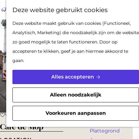
Op pad met een
Z
F
K
Deze website gebruikt cookies
stadsgids
o
a
a
M
De Hollandse
G
Deze website maakt gebruik van cookies (Functioneel,
e
v
a
e
Waterlinies en
a
Analytisch, Marketing) die noodzakelijk zijn om de website
k
o
r
n
Gorinchem
n
zo goed mogelijk te laten functioneren. Door op
e
r
t
u
Vestingdriehoek
a
accepteren te klikken, geef je aan hiermee akkoord te
n
i
Waterstad
a
gaan.
e
Inspiratie
r
t
d
Alles accepteren
e
PLAN JE BEZOEK
e
n
Reserveren
h
Alleen noodzakelijk
Bereikbaarheid
o
Parkeren
m
Voorkeuren aanpassen
Voeg toe als favoriet
Voeg toe als favoriet
Overnachten
e
Café de Mop
Plattegrond
p