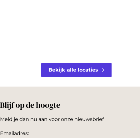
o
r
o
e
k
s
t
Bekijk alle locaties
Blijf op de hoogte
Meld je dan nu aan voor onze nieuwsbrief
Emailadres: