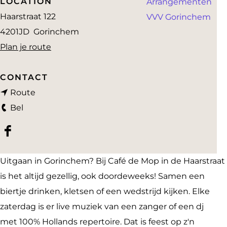
LOCATION
Arrangementen
a
Haarstraat 122
VVV Gorinchem
g
4201JD
Gorinchem
e
n
Plan je route
a
a
CONTACT
n
r
Route
C
a
C
Bel
a
a
a
F
f
r
f
a
é
C
é
Uitgaan in Gorinchem? Bij Café de Mop in de Haarstraat
c
d
a
d
is het altijd gezellig, ook doordeweeks! Samen een
e
e
f
e
biertje drinken, kletsen of een wedstrijd kijken. Elke
b
M
é
M
zaterdag is er live muziek van een zanger of een dj
o
o
d
o
met 100% Hollands repertoire. Dat is feest op z'n