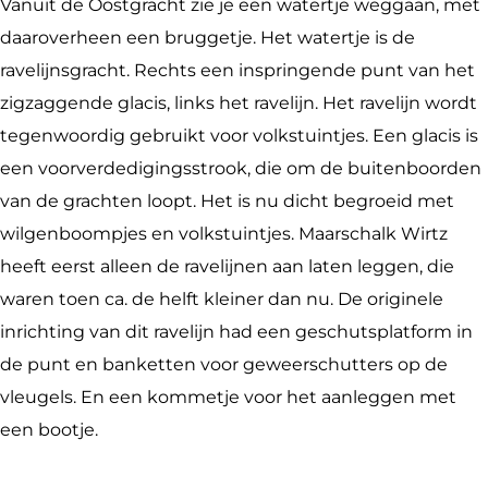
i
I
Vanuit de Oostgracht zie je een watertje weggaan, met
o
X
daaroverheen een bruggetje. Het watertje is de
n
ravelijnsgracht. Rechts een inspringende punt van het
I
zigzaggende glacis, links het ravelijn. Het ravelijn wordt
X
tegenwoordig gebruikt voor volkstuintjes. Een glacis is
een voorverdedigingsstrook, die om de buitenboorden
van de grachten loopt. Het is nu dicht begroeid met
wilgenboompjes en volkstuintjes. Maarschalk Wirtz
heeft eerst alleen de ravelijnen aan laten leggen, die
waren toen ca. de helft kleiner dan nu. De originele
inrichting van dit ravelijn had een geschutsplatform in
de punt en banketten voor geweerschutters op de
vleugels. En een kommetje voor het aanleggen met
een bootje.