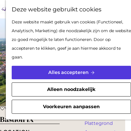
Op pad met een
Z
F
K
Deze website gebruikt cookies
stadsgids
o
a
a
M
De Hollandse
G
Deze website maakt gebruik van cookies (Functioneel,
e
v
a
e
Waterlinies en
a
Analytisch, Marketing) die noodzakelijk zijn om de website
k
o
r
n
Gorinchem
n
zo goed mogelijk te laten functioneren. Door op
e
r
t
u
Vestingdriehoek
a
accepteren te klikken, geef je aan hiermee akkoord te
n
i
Waterstad
a
gaan.
e
Inspiratie
r
t
d
Alles accepteren
e
PLAN JE BEZOEK
e
n
Reserveren
h
Alleen noodzakelijk
Bereikbaarheid
o
Parkeren
m
Voorkeuren aanpassen
Voeg toe als favoriet
Voeg toe als favoriet
Overnachten
e
Bastion IX
Plattegrond
p