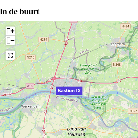
In de buurt
+
−
Bastion IX