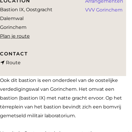
LOCATION
Arrangementen
a
Bastion IX, Oostgracht
VVV Gorinchem
g
Dalemwal
e
Gorinchem
n
Plan je route
a
a
CONTACT
n
r
Route
a
B
a
a
Ook dit bastion is een onderdeel van de oostelijke
r
s
verdedigingswal van Gorinchem. Het omvat een
B
t
bastion (bastion IX) met natte gracht ervoor. Op het
a
i
tèrreplein van het bastion bevindt zich een bomvrij
s
o
gemetseld militair laboratorium.
t
n