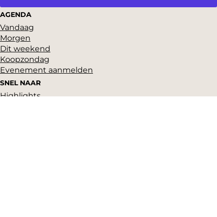
AGENDA
Vandaag
Morgen
Dit weekend
Koopzondag
Evenement aanmelden
SNEL NAAR
Highlights
Hartje Gorcum
Winkelen
Cultuur & historie
Parkeren
Over ons
Pers en beeldbank
Zakelijk