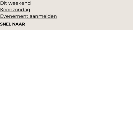
Dit weekend
Koopzondag
Evenement aanmelden
SNEL NAAR
Highlights
Hartje Gorcum
Winkelen
Cultuur & historie
Parkeren
Over ons
Pers en beeldbank
Zakelijk
Toeristeninformatie
VVV Gorinchem
Grote Markt 17