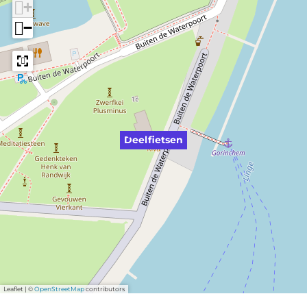
+
−
Deelfietsen
Leaflet
|
©
OpenStreetMap
contributors