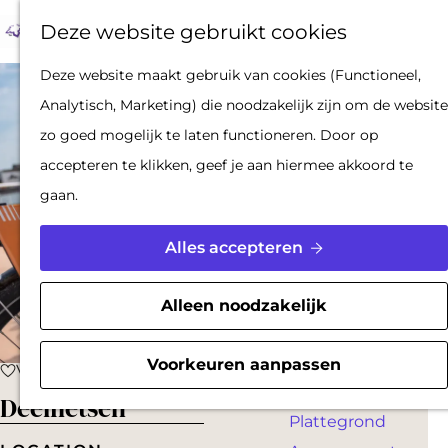
Op pad met een
Z
F
K
Deze website gebruikt cookies
stadsgids
o
a
a
M
De Hollandse
G
Deze website maakt gebruik van cookies (Functioneel,
e
v
a
e
Waterlinies en
a
Analytisch, Marketing) die noodzakelijk zijn om de website
k
o
r
n
Gorinchem
n
zo goed mogelijk te laten functioneren. Door op
e
r
t
u
Vestingdriehoek
a
accepteren te klikken, geef je aan hiermee akkoord te
n
i
Waterstad
a
gaan.
e
Inspiratie
r
t
d
Alles accepteren
e
PLAN JE BEZOEK
e
n
Reserveren
h
Alleen noodzakelijk
Bereikbaarheid
o
Parkeren
m
Voorkeuren aanpassen
Voeg toe als favoriet
Voeg toe als favoriet
Overnachten
e
Deelfietsen
Plattegrond
p