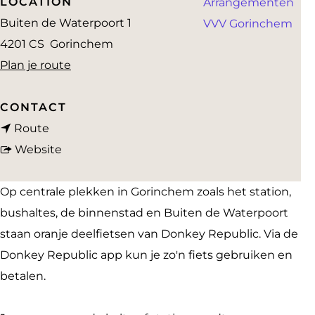
LOCATION
Arrangementen
a
Buiten de Waterpoort 1
VVV Gorinchem
g
4201 CS
Gorinchem
e
n
Plan je route
a
a
CONTACT
n
r
Route
a
v
D
Website
a
a
e
r
n
e
Op centrale plekken in Gorinchem zoals het station,
D
D
l
bushaltes, de binnenstad en Buiten de Waterpoort
e
e
f
staan oranje deelfietsen van Donkey Republic. Via de
e
e
i
Donkey Republic app kun je zo'n fiets gebruiken en
l
l
e
betalen.
f
f
t