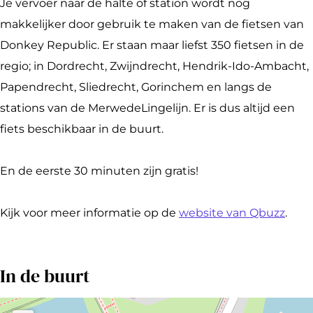
i
i
s
Je vervoer naar de halte of station wordt nog
e
e
e
makkelijker door gebruik te maken van de fietsen van
t
t
n
Donkey Republic. Er staan maar liefst 350 fietsen in de
s
s
regio; in Dordrecht, Zwijndrecht, Hendrik-Ido-Ambacht,
e
e
Papendrecht, Sliedrecht, Gorinchem en langs de
n
n
stations van de MerwedeLingelijn. Er is dus altijd een
fiets beschikbaar in de buurt.
En de eerste 30 minuten zijn gratis!
Kijk voor meer informatie op de
website van Qbuzz
.
In de buurt