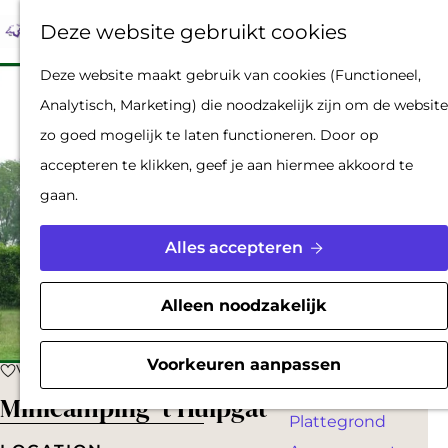
Op pad met een
Z
F
K
Deze website gebruikt cookies
stadsgids
o
a
a
M
De Hollandse
G
Deze website maakt gebruik van cookies (Functioneel,
e
v
a
e
Waterlinies en
a
Analytisch, Marketing) die noodzakelijk zijn om de website
k
o
r
n
Gorinchem
n
zo goed mogelijk te laten functioneren. Door op
e
r
t
u
Vestingdriehoek
a
accepteren te klikken, geef je aan hiermee akkoord te
n
i
Waterstad
a
gaan.
e
Inspiratie
r
t
d
Alles accepteren
e
PLAN JE BEZOEK
e
n
Reserveren
h
Alleen noodzakelijk
Bereikbaarheid
o
Parkeren
m
Voorkeuren aanpassen
Voeg toe als favoriet
Voeg toe als favoriet
Overnachten
e
Minicamping 't Hulpgat
Plattegrond
p