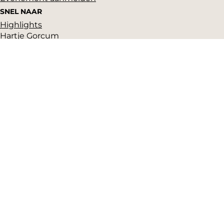
SNEL NAAR
Highlights
Hartje Gorcum
Winkelen
Cultuur & historie
Parkeren
Over ons
Pers en beeldbank
Zakelijk
Toeristeninformatie
VVV Gorinchem
Grote Markt 17
(Gorcums Museum)