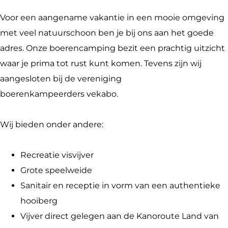
p
a
c
i
i
i
m
a
c
n
Voor een aangename vakantie in een mooie omgeving
n
p
m
a
g
met veel natuurschoon ben je bij ons aan het goede
g
i
p
m
'
adres. Onze boerencamping bezit een prachtig uitzicht
'
n
i
p
t
waar je prima tot rust kunt komen. Tevens zijn wij
t
g
n
i
H
aangesloten bij de vereniging
H
'
g
n
u
boerenkampeerders vekabo.
u
t
'
g
l
l
H
t
'
p
Wij bieden onder andere:
p
u
H
t
g
g
l
u
H
a
Recreatie visvijver
a
p
l
u
t
Grote speelweide
t
g
p
l
Sanitair en receptie in vorm van een authentieke
a
g
p
hooiberg
t
a
g
Vijver direct gelegen aan de Kanoroute Land van