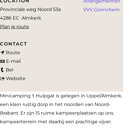
LOCATION
Arrangementen
a
Provinciale weg Noord 53a
VVV Gorinchem
g
4286 EC
Almkerk
e
n
Plan je route
a
a
CONTACT
n
r
Route
a
n
M
E-mail
M
a
a
i
Bel
i
r
a
v
n
Website
n
M
r
a
i
i
i
M
n
c
Minicamping 't Hulpgat is gelegen in Uppel/Almkerk,
c
n
i
M
a
een klein rustig dorp in het noorden van Noord-
a
i
n
i
m
Brabant. Er zijn 15 ruime kampeerplaatsen op ons
m
c
i
n
p
kampeerterrein met daarbij een prachtige vijver.