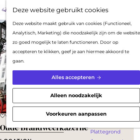
Op pad met een
Z
F
K
Deze website gebruikt cookies
stadsgids
o
a
a
M
De Hollandse
G
Deze website maakt gebruik van cookies (Functioneel,
e
v
a
e
Waterlinies en
a
Analytisch, Marketing) die noodzakelijk zijn om de website
k
o
r
n
Gorinchem
n
zo goed mogelijk te laten functioneren. Door op
e
r
t
u
Vestingdriehoek
a
accepteren te klikken, geef je aan hiermee akkoord te
n
i
Waterstad
a
gaan.
e
Inspiratie
r
t
d
Alles accepteren
e
PLAN JE BEZOEK
e
n
Reserveren
h
Alleen noodzakelijk
Bereikbaarheid
o
Parkeren
m
Voorkeuren aanpassen
Voeg toe als favoriet
Voeg toe als favoriet
Overnachten
e
Oude Brandweerkazerne
Plattegrond
p