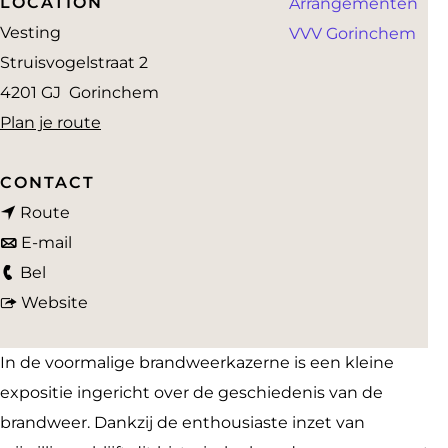
LOCATION
Arrangementen
a
Vesting
VVV Gorinchem
g
Struisvogelstraat 2
e
4201 GJ
Gorinchem
n
Plan je route
a
a
CONTACT
n
r
Route
a
n
O
E-mail
O
a
a
u
Bel
u
r
a
v
d
Website
d
O
r
a
e
e
u
O
n
B
In de voormalige brandweerkazerne is een kleine
B
d
u
O
r
expositie ingericht over de geschiedenis van de
r
e
d
u
a
brandweer. Dankzij de enthousiaste inzet van