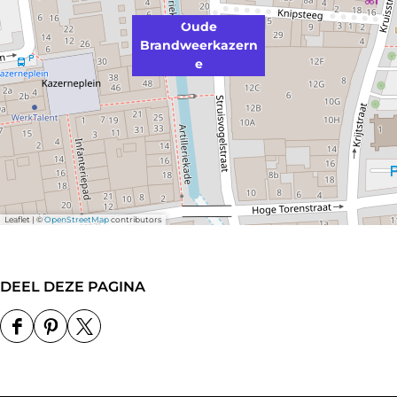
Oude
Brandweerkazern
e
Leaflet
|
©
OpenStreetMap
contributors
DEEL DEZE PAGINA
D
D
D
e
e
e
e
e
e