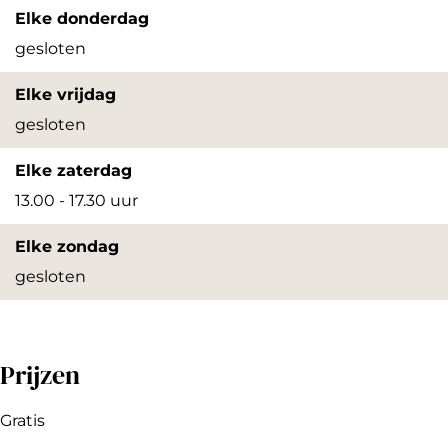
e
n
r
Elke donderdag
e
n
gesloten
e
Elke vrijdag
gesloten
Elke zaterdag
13.00 - 17.30 uur
Elke zondag
gesloten
Prijzen
Gratis