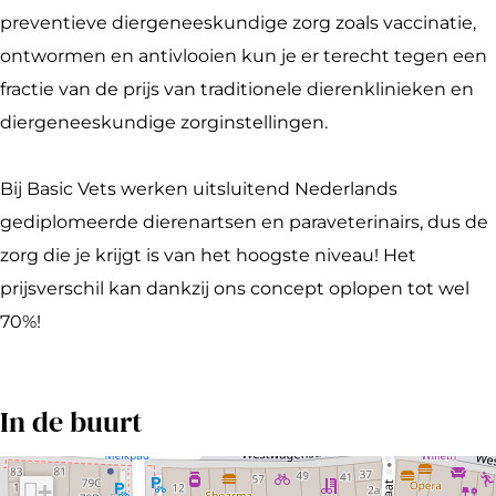
V
i
s
a
e
preventieve diergeneeskundige zorg zoals vaccinatie,
e
c
i
s
t
ontwormen en antivlooien kun je er terecht tegen een
t
V
c
i
s
fractie van de prijs van traditionele dierenklinieken en
s
e
V
c
diergeneeskundige zorginstellingen.
t
e
V
s
t
e
Bij Basic Vets werken uitsluitend Nederlands
s
t
gediplomeerde dierenartsen en paraveterinairs, dus de
s
zorg die je krijgt is van het hoogste niveau! Het
prijsverschil kan dankzij ons concept oplopen tot wel
70%!
In de buurt
+