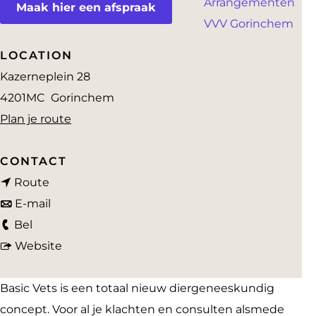
Arrangementen
a
Maak hier een afspraak
VVV Gorinchem
g
e
LOCATION
Kazerneplein 28
4201MC
Gorinchem
n
Plan je route
a
a
CONTACT
n
r
Route
a
n
B
E-mail
B
a
a
a
Bel
a
r
a
v
s
Website
s
B
r
a
i
i
a
B
n
c
Basic Vets is een totaal nieuw diergeneeskundig
c
s
a
B
V
concept. Voor al je klachten en consulten alsmede