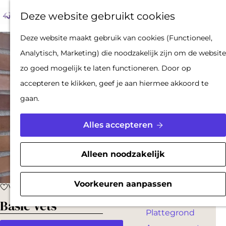
Op pad met een
Z
F
K
Deze website gebruikt cookies
stadsgids
o
a
a
M
De Hollandse
G
Deze website maakt gebruik van cookies (Functioneel,
e
v
a
e
Waterlinies en
a
Analytisch, Marketing) die noodzakelijk zijn om de website
k
o
r
n
Gorinchem
n
zo goed mogelijk te laten functioneren. Door op
e
r
t
u
Vestingdriehoek
a
accepteren te klikken, geef je aan hiermee akkoord te
n
i
Waterstad
a
gaan.
e
Inspiratie
r
t
d
Alles accepteren
e
PLAN JE BEZOEK
e
n
Reserveren
h
Alleen noodzakelijk
Bereikbaarheid
o
Parkeren
m
Voorkeuren aanpassen
Voeg toe als favoriet
Voeg toe als favoriet
Overnachten
e
Basic Vets
Plattegrond
p