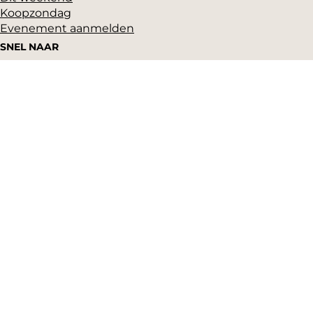
Koopzondag
Evenement aanmelden
SNEL NAAR
Highlights
Hartje Gorcum
Winkelen
Cultuur & historie
Parkeren
Over ons
Pers en beeldbank
Zakelijk
Toeristeninformatie
VVV Gorinchem
Grote Markt 17