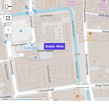
−
Basic Vets
Leaflet
|
©
OpenStreetMap
contributors