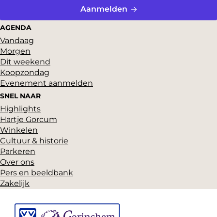
a
a
Aanmelden
a
a
a
s
s
o
o
o
AGENDA
h
h
p
p
p
Vandaag
Morgen
F
P
X
Dit weekend
a
i
Koopzondag
Evenement aanmelden
c
n
SNEL NAAR
e
t
Highlights
b
e
Hartje Gorcum
o
r
Winkelen
Cultuur & historie
o
e
Parkeren
k
s
Over ons
t
Pers en beeldbank
Zakelijk