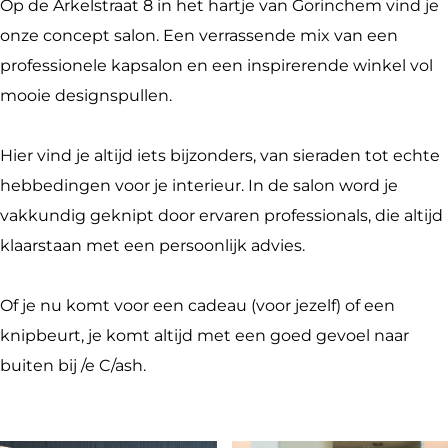
Op de Arkelstraat 8 in het hartje van Gorinchem vind je
s
s
l
C
e
h
onze concept salon. Een verrassende mix van een
t
h
a
l
C
professionele kapsalon en een inspirerende winkel vol
a
s
a
l
mooie designspullen.
g
h
s
a
r
h
s
Hier vind je altijd iets bijzonders, van sieraden tot echte
a
h
hebbedingen voor je interieur. In de salon word je
m
vakkundig geknipt door ervaren professionals, die altijd
L
klaarstaan met een persoonlijk advies.
e
C
Of je nu komt voor een cadeau (voor jezelf) of een
l
knipbeurt, je komt altijd met een goed gevoel naar
a
buiten bij /e C/ash.
s
h