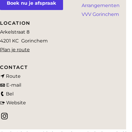
a
Boek nu je afspraak
Arrangementen
g
VVV Gorinchem
e
LOCATION
Arkelstraat 8
4201 KC
Gorinchem
n
Plan je route
a
a
CONTACT
n
r
Route
a
n
L
E-mail
L
a
a
e
Bel
e
r
a
v
C
Website
C
L
r
a
l
I
l
e
L
n
a
n
a
C
e
L
s