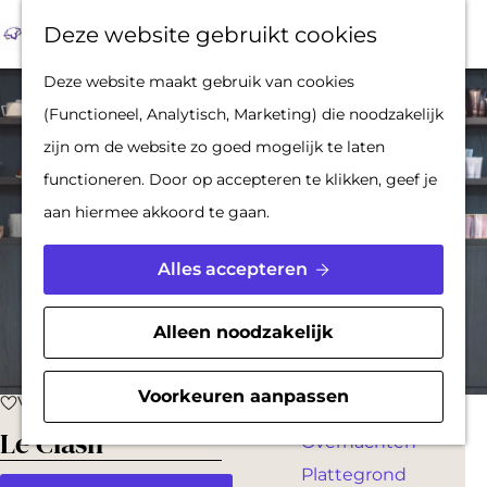
Op pad met een
Z
F
K
Deze website gebruikt cookies
stadsgids
o
a
a
M
G
Deze website maakt gebruik van cookies
De Hollandse
e
v
a
e
a
(Functioneel, Analytisch, Marketing) die noodzakelijk
Waterlinies en
k
o
r
n
n
zijn om de website zo goed mogelijk te laten
Gorinchem
e
r
t
u
a
functioneren. Door op accepteren te klikken, geef je
Vestingdriehoek
n
i
a
aan hiermee akkoord te gaan.
Waterstad
e
r
Inspiratie
t
d
Alles accepteren
e
e
PLAN JE BEZOEK
n
h
Alleen noodzakelijk
Reserveren
o
Bereikbaarheid
m
Voorkeuren aanpassen
Voeg toe als favoriet
Voeg toe als favoriet
Parkeren
e
Le Clash
Overnachten
p
Plattegrond