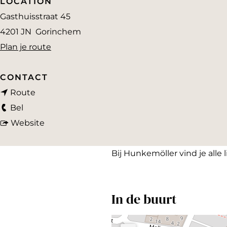
LOCATION
a
Gasthuisstraat 45
g
4201 JN
Gorinchem
e
n
Plan je route
a
a
CONTACT
n
r
Route
H
a
H
Bel
u
a
v
u
Website
n
r
a
n
k
H
n
k
Bij Hunkemöller vind je alle 
e
u
H
e
m
n
u
m
In de buurt
ö
k
n
ö
l
e
k
l