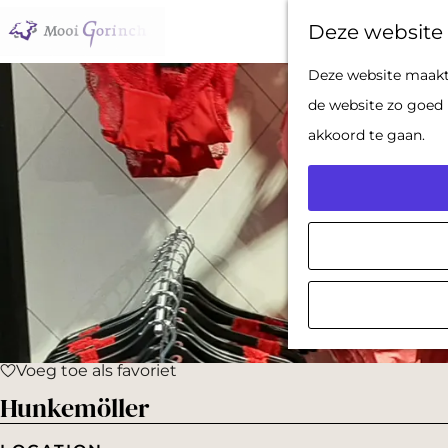
Deze website 
G
Deze website maakt 
a
de website zo goed 
n
akkoord te gaan.
a
a
r
d
e
h
o
Voeg toe als favoriet
m
Voeg toe als favoriet
Hunkemöller
e
p