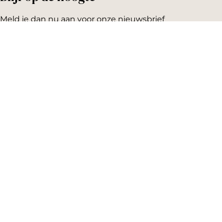
Meld je dan nu aan voor onze nieuwsbrief
Emailadres:
AGENDA
Vandaag
Morgen
Dit weekend
Koopzondag
Evenement aanmelden
SNEL NAAR
Highlights
Hartje Gorcum
Winkelen
Cultuur & historie