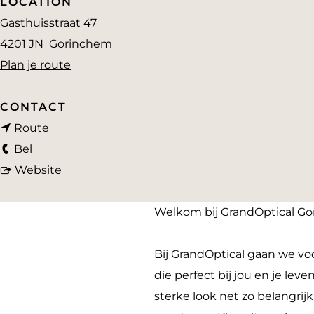
LOCATION
a
Gasthuisstraat 47
g
4201 JN
Gorinchem
e
n
Plan je route
a
a
CONTACT
n
r
Route
G
a
G
Bel
r
a
v
r
Website
a
r
a
a
n
G
n
n
Welkom bij GrandOptical G
d
r
G
d
O
a
r
O
Bij GrandOptical gaan we voo
p
n
a
p
die perfect bij jou en je leve
t
d
n
t
sterke look net zo belangrij