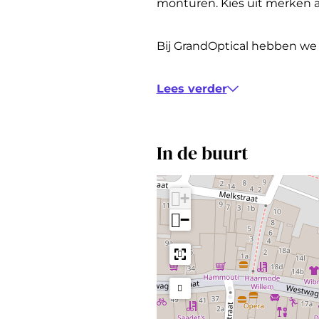
i
O
d
i
monturen. Kies uit merken a
c
p
O
c
a
t
p
a
Bij GrandOptical hebben we 
l
i
t
l
c
i
Lees verder
a
c
l
a
In de buurt
l
+
−