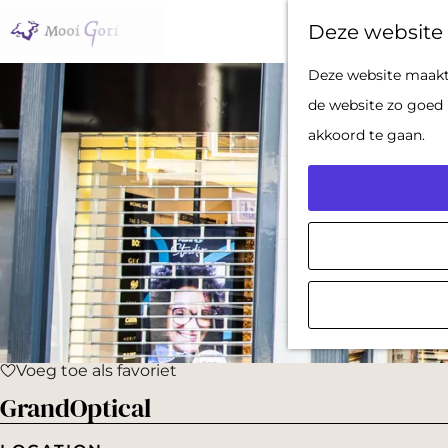
Deze website 
G
Deze website maakt 
a
de website zo goed 
n
akkoord te gaan.
a
a
r
d
e
h
o
Voeg toe als favoriet
m
Voeg toe als favoriet
GrandOptical
e
p