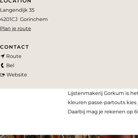
LOCATION
a
Langendijk 35
g
4201CJ
Gorinchem
e
n
Plan je route
a
a
CONTACT
n
r
Route
L
a
L
Bel
i
a
v
i
Website
j
r
a
j
s
L
n
s
Lijstenmakerij Gorkum is het
t
i
L
t
kleuren passe-partouts kies 
e
j
i
e
Daarbij mag je rekenen op 
n
s
j
n
m
t
s
m