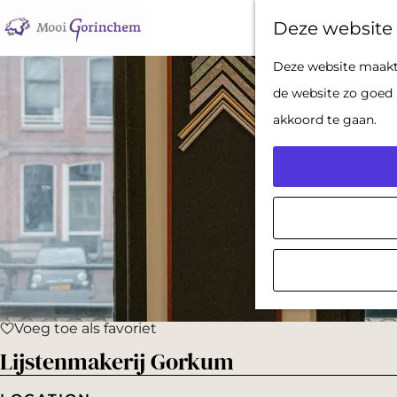
Deze website 
G
Deze website maakt 
a
de website zo goed 
n
akkoord te gaan.
a
a
r
d
e
h
o
Voeg toe als favoriet
m
Voeg toe als favoriet
Lijstenmakerij Gorkum
e
p