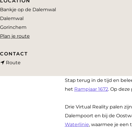
LOCATION
a
Bankje op de Dalemwal
g
Dalemwal
e
Gorinchem
n
Plan je route
a
a
CONTACT
n
r
Route
a
V
a
R
Stap terug in de tijd en bel
r
p
het
Rampjaar 1672
. Op deze 
V
a
R
a
Drie Virtual Reality palen zi
p
l
Dalempoort en bij de Oostwal
a
O
Waterlinie
, waarmee je een 