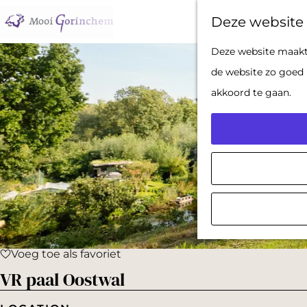
Deze website 
G
Deze website maakt 
a
de website zo goed 
n
akkoord te gaan.
a
a
r
d
e
h
o
Voeg toe als favoriet
m
Voeg toe als favoriet
VR paal Oostwal
e
p