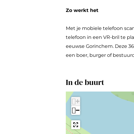
a
o
l
s
Zo werkt het
O
t
o
w
Met je mobiele telefoon sca
s
a
telefoon in een VR-bril te p
t
l
eeuwse Gorinchem. Deze 360
w
een boer, burger of bestuur
a
l
In de buurt
+
−