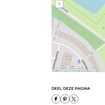
Leaflet
|
©
OpenStreetMap
contributors
DEEL DEZE PAGINA
D
D
D