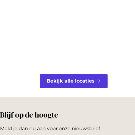
b
e
o
r
o
e
k
s
t
Bekijk alle locaties
Blijf op de hoogte
Meld je dan nu aan voor onze nieuwsbrief