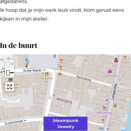
p
m
m
k
afgedankts.
u
p
p
J
Ik hoop dat je mijn werk leuk vindt. Kom gerust eens
n
u
u
e
kijken in mijn atelier.
k
n
n
w
J
k
k
e
In de buurt
e
J
J
l
w
e
e
r
e
w
w
y
+
l
e
e
−
r
l
l
y
r
r
y
y
Steampunk
Jewelry