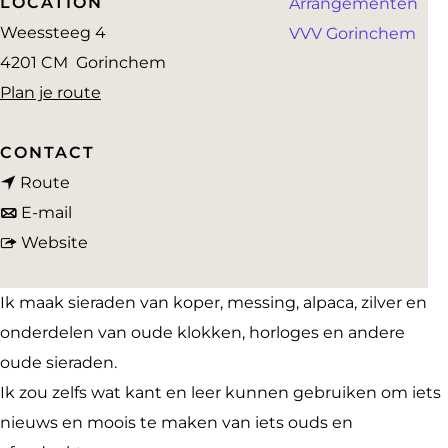
LOCATION
Arrangementen
a
Weessteeg 4
VVV Gorinchem
g
4201 CM
Gorinchem
e
n
Plan je route
a
a
CONTACT
n
r
Route
a
n
S
E-mail
a
a
v
t
Website
r
a
a
e
S
r
n
a
Ik maak sieraden van koper, messing, alpaca, zilver en
t
S
S
m
onderdelen van oude klokken, horloges en andere
e
t
t
p
oude sieraden.
a
e
e
u
Ik zou zelfs wat kant en leer kunnen gebruiken om iets
m
a
a
n
nieuws en moois te maken van iets ouds en