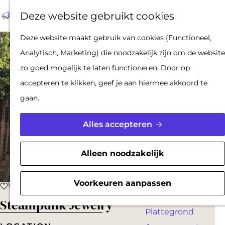
Op pad met een
Z
F
K
Deze website gebruikt cookies
stadsgids
o
a
a
M
De Hollandse
G
Deze website maakt gebruik van cookies (Functioneel,
e
v
a
e
Waterlinies en
a
Analytisch, Marketing) die noodzakelijk zijn om de website
k
o
r
n
Gorinchem
n
zo goed mogelijk te laten functioneren. Door op
e
r
t
u
Vestingdriehoek
a
accepteren te klikken, geef je aan hiermee akkoord te
n
i
Waterstad
a
gaan.
e
Inspiratie
r
t
d
Alles accepteren
e
PLAN JE BEZOEK
e
n
Reserveren
h
Alleen noodzakelijk
Bereikbaarheid
o
Parkeren
m
Voorkeuren aanpassen
Voeg toe als favoriet
Voeg toe als favoriet
Overnachten
e
Steampunk Jewelry
Plattegrond
p