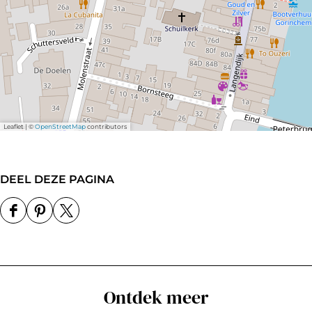
Leaflet
|
©
OpenStreetMap
contributors
DEEL DEZE PAGINA
D
D
D
e
e
e
e
e
e
l
l
l
Ontdek meer
d
d
d