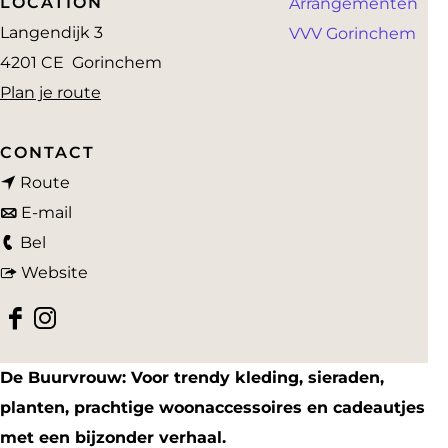
LOCATION
Arrangementen
a
Langendijk 3
VVV Gorinchem
g
4201 CE
Gorinchem
e
n
Plan je route
a
a
CONTACT
n
r
Route
a
n
D
E-mail
D
a
a
e
Bel
e
r
a
v
B
Website
B
D
r
a
u
F
I
u
e
D
n
u
a
n
u
B
e
D
r
De Buurvrouw: Voor trendy kleding, sieraden,
c
s
r
u
B
e
v
planten, prachtige woonaccessoires en cadeautjes
e
t
v
u
u
B
r
met een bijzonder verhaal.