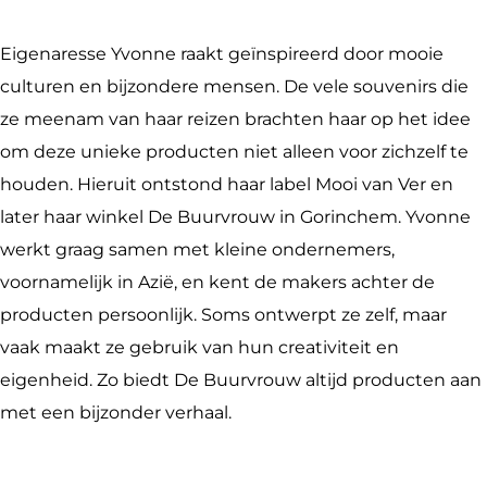
b
a
r
r
u
u
o
o
g
o
v
r
u
u
Eigenaresse Yvonne raakt geïnspireerd door mooie
o
r
u
r
v
r
w
culturen en bijzondere mensen. De vele souvenirs die
k
a
w
o
r
v
ze meenam van haar reizen brachten haar op het idee
D
m
u
o
r
om deze unieke producten niet alleen voor zichzelf te
e
D
w
u
o
houden. Hieruit ontstond haar label Mooi van Ver en
B
e
w
u
later haar winkel De Buurvrouw in Gorinchem. Yvonne
u
B
w
werkt graag samen met kleine ondernemers,
u
u
voornamelijk in Azië, en kent de makers achter de
r
u
producten persoonlijk. Soms ontwerpt ze zelf, maar
v
r
vaak maakt ze gebruik van hun creativiteit en
r
v
eigenheid. Zo biedt De Buurvrouw altijd producten aan
o
r
met een bijzonder verhaal.
u
o
w
u