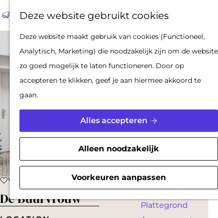
Op pad met een
Z
F
K
Deze website gebruikt cookies
stadsgids
o
a
a
M
De Hollandse
G
Deze website maakt gebruik van cookies (Functioneel,
e
v
a
e
Waterlinies en
a
Analytisch, Marketing) die noodzakelijk zijn om de website
k
o
r
n
Gorinchem
n
zo goed mogelijk te laten functioneren. Door op
e
r
t
u
Vestingdriehoek
a
accepteren te klikken, geef je aan hiermee akkoord te
n
i
Waterstad
a
gaan.
e
Inspiratie
r
t
d
Alles accepteren
e
PLAN JE BEZOEK
e
n
Reserveren
h
Alleen noodzakelijk
Bereikbaarheid
o
Parkeren
m
Voorkeuren aanpassen
Voeg toe als favoriet
Voeg toe als favoriet
Overnachten
e
De Buurvrouw
Plattegrond
p