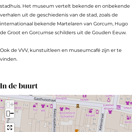
u
S
stadhuis. Het museum vertelt bekende en onbekende
d
t
verhalen uit de geschiedenis van de stad, zoals de
e
a
internationaal bekende Martelaren van Gorcum, Hugo
S
d
de Groot en Gorcumse schilders uit de Gouden Eeuw.
t
t
a
h
Ook de VVV, kunstuitleen en museumcafé zijn er te
d
u
vinden.
t
y
h
s
In de buurt
u
y
s
+
−