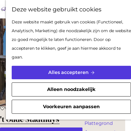
Op pad met een
Z
F
K
Deze website gebruikt cookies
stadsgids
o
a
a
M
De Hollandse
G
Deze website maakt gebruik van cookies (Functioneel,
e
v
a
e
Waterlinies en
a
Analytisch, Marketing) die noodzakelijk zijn om de website
k
o
r
n
Gorinchem
n
zo goed mogelijk te laten functioneren. Door op
e
r
t
u
Vestingdriehoek
a
accepteren te klikken, geef je aan hiermee akkoord te
n
i
Waterstad
a
gaan.
e
Inspiratie
r
t
d
Alles accepteren
e
PLAN JE BEZOEK
e
n
Reserveren
h
Alleen noodzakelijk
Bereikbaarheid
o
Parkeren
m
Voorkeuren aanpassen
Voeg toe als favoriet
Voeg toe als favoriet
Overnachten
e
't Oude Stadthuys
Plattegrond
p