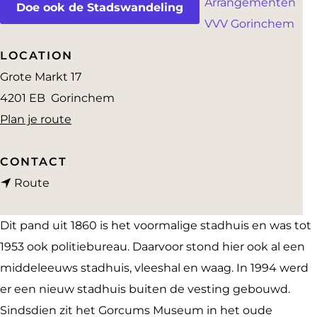
Arrangementen
a
Doe ook de Stadswandeling
VVV Gorinchem
g
e
LOCATION
Grote Markt 17
4201 EB
Gorinchem
n
Plan je route
a
a
CONTACT
n
r
Route
a
'
a
t
Dit pand uit 1860 is het voormalige stadhuis en was tot
r
O
1953 ook politiebureau. Daarvoor stond hier ook al een
'
u
middeleeuws stadhuis, vleeshal en waag. In 1994 werd
t
d
er een nieuw stadhuis buiten de vesting gebouwd.
O
e
Sindsdien zit het Gorcums Museum in het oude