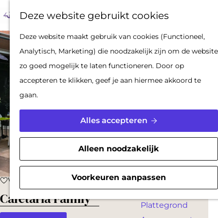
Op pad met een
Z
F
K
Deze website gebruikt cookies
stadsgids
o
a
a
M
De Hollandse
G
Deze website maakt gebruik van cookies (Functioneel,
e
v
a
e
Waterlinies en
a
Analytisch, Marketing) die noodzakelijk zijn om de website
k
o
r
n
Gorinchem
n
zo goed mogelijk te laten functioneren. Door op
e
r
t
u
Vestingdriehoek
a
accepteren te klikken, geef je aan hiermee akkoord te
n
i
Waterstad
a
gaan.
e
Inspiratie
r
t
d
Alles accepteren
e
PLAN JE BEZOEK
e
n
Reserveren
h
Alleen noodzakelijk
Bereikbaarheid
o
Parkeren
m
Voorkeuren aanpassen
Voeg toe als favoriet
Voeg toe als favoriet
Overnachten
e
Cafetaria Family
Plattegrond
p