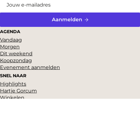
Aanmelden
AGENDA
Vandaag
Morgen
Dit weekend
Koopzondag
Evenement aanmelden
SNEL NAAR
Highlights
Hartje Gorcum
Winkelen
Cultuur & historie
Parkeren
Over ons
Pers en beeldbank
Zakelijk