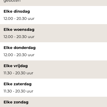
gesloten
F
a
Elke dinsdag
a
F
12.00 - 20.30 uur
m
a
i
m
Elke woensdag
l
i
12.00 - 20.30 uur
y
l
Elke donderdag
y
12.00 - 20.30 uur
Elke vrijdag
11.30 - 20.30 uur
Elke zaterdag
11.30 - 20.30 uur
Elke zondag