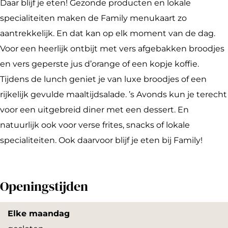
Daar blijf je eten! Gezonde producten en lokale
c
s
a
f
a
a
specialiteiten maken de Family menukaart zo
e
t
r
e
f
r
aantrekkelijk. En dat kan op elk moment van de dag.
b
a
i
t
e
i
Voor een heerlijk ontbijt met vers afgebakken broodjes
o
g
a
a
t
a
en vers geperste jus d’orange of een kopje koffie.
o
r
F
r
a
F
Tijdens de lunch geniet je van luxe broodjes of een
k
a
a
i
r
a
rijkelijk gevulde maaltijdsalade. ’s Avonds kun je terecht
C
m
m
a
i
m
voor een uitgebreid diner met een dessert. En
a
C
i
F
a
i
natuurlijk ook voor verse frites, snacks of lokale
f
a
l
a
F
l
specialiteiten. Ook daarvoor blijf je eten bij Family!
e
f
y
m
a
y
t
e
i
m
a
t
l
i
Openingstijden
r
a
y
l
i
r
y
Elke maandag
a
i