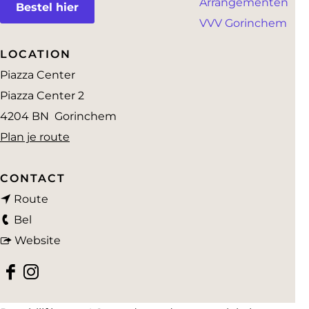
Arrangementen
a
Bestel hier
VVV Gorinchem
g
e
LOCATION
Piazza Center
Piazza Center 2
4204 BN
Gorinchem
n
Plan je route
a
a
CONTACT
n
r
Route
C
a
C
Bel
a
a
v
a
Website
f
r
a
f
F
I
e
C
n
e
a
n
t
a
C
t