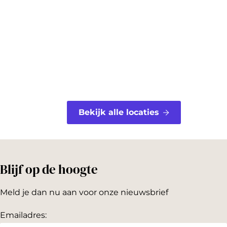
o
r
o
e
k
s
t
Bekijk alle locaties
Blijf op de hoogte
Meld je dan nu aan voor onze nieuwsbrief
Emailadres: