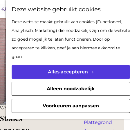
Op pad met een
Z
F
K
Deze website gebruikt cookies
stadsgids
o
a
a
M
De Hollandse
G
Deze website maakt gebruik van cookies (Functioneel,
e
v
a
e
Waterlinies en
a
Analytisch, Marketing) die noodzakelijk zijn om de website
k
o
r
n
Gorinchem
n
zo goed mogelijk te laten functioneren. Door op
e
r
t
u
Vestingdriehoek
a
accepteren te klikken, geef je aan hiermee akkoord te
n
i
Waterstad
a
gaan.
e
Inspiratie
r
t
d
Alles accepteren
e
PLAN JE BEZOEK
e
n
Reserveren
h
Alleen noodzakelijk
Bereikbaarheid
o
Parkeren
m
Voorkeuren aanpassen
Voeg toe als favoriet
Voeg toe als favoriet
Overnachten
e
Stones
Plattegrond
p