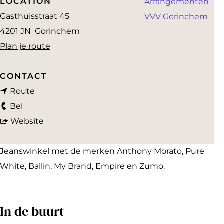
LOCATION
Arrangementen
a
Gasthuisstraat 45
VVV Gorinchem
g
4201 JN
Gorinchem
e
n
Plan je route
a
a
CONTACT
n
r
Route
S
a
S
Bel
t
a
v
t
Website
o
r
a
o
n
S
n
n
Jeanswinkel met de merken Anthony Morato, Pure
e
t
S
e
White, Ballin, My Brand, Empire en Zumo.
s
o
t
s
n
o
In de buurt
e
n