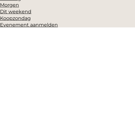
Morgen
Dit weekend
Koopzondag
Evenement aanmelden
SNEL NAAR
Highlights
Hartje Gorcum
Winkelen
Cultuur & historie
Parkeren
Over ons
Pers en beeldbank
Zakelijk
Toeristeninformatie
VVV Gorinchem