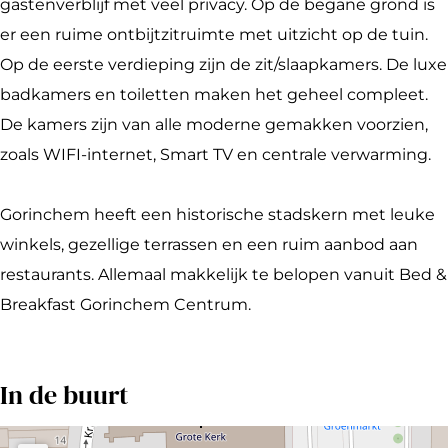
e
B
&
d
a
gastenverblijf met veel privacy. Op de begane grond is
a
r
B
&
k
er een ruime ontbijtzitruimte met uitzicht op de tuin.
k
e
r
B
f
Op de eerste verdieping zijn de zit/slaapkamers. De luxe
f
a
e
r
a
badkamers en toiletten maken het geheel compleet.
a
k
a
e
s
De kamers zijn van alle moderne gemakken voorzien,
s
f
k
a
t
zoals WIFI-internet, Smart TV en centrale verwarming.
t
a
f
k
G
G
s
a
f
o
Gorinchem heeft een historische stadskern met leuke
o
t
s
a
r
winkels, gezellige terrassen en een ruim aanbod aan
r
G
t
s
i
restaurants. Allemaal makkelijk te belopen vanuit Bed &
i
o
G
t
n
Breakfast Gorinchem Centrum.
n
r
o
G
c
c
i
r
o
h
In de buurt
h
n
i
r
e
e
c
n
i
m