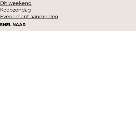
Dit weekend
Koopzondag
Evenement aanmelden
SNEL NAAR
Highlights
Hartje Gorcum
Winkelen
Cultuur & historie
Parkeren
Over ons
Pers en beeldbank
Zakelijk
Toeristeninformatie
VVV Gorinchem
Grote Markt 17