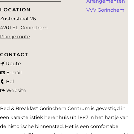
Arrangementen
a
LOCATION
VVV Gorinchem
g
Zusterstraat 26
e
4201 EL
Gorinchem
n
Plan je route
a
a
CONTACT
n
r
Route
a
n
B
E-mail
B
a
a
e
Bel
e
r
a
v
d
Website
d
B
r
a
&
&
e
B
n
B
Bed & Breakfast Gorinchem Centrum is gevestigd in
B
d
e
B
r
een karakteristiek herenhuis uit 1887 in het hartje van
r
&
d
e
e
de historische binnenstad. Het is een comfortabel