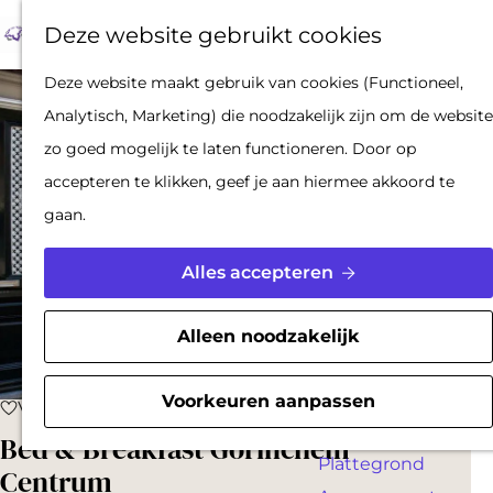
Op pad met een
Z
F
K
Deze website gebruikt cookies
stadsgids
o
a
a
M
De Hollandse
G
Deze website maakt gebruik van cookies (Functioneel,
e
v
a
e
Waterlinies en
a
Analytisch, Marketing) die noodzakelijk zijn om de website
k
o
r
n
Gorinchem
n
zo goed mogelijk te laten functioneren. Door op
e
r
t
u
Vestingdriehoek
a
accepteren te klikken, geef je aan hiermee akkoord te
n
i
Waterstad
a
gaan.
e
Inspiratie
r
t
d
Alles accepteren
e
PLAN JE BEZOEK
e
n
Reserveren
h
Alleen noodzakelijk
Bereikbaarheid
o
Parkeren
m
Voorkeuren aanpassen
Voeg toe als favoriet
Voeg toe als favoriet
Overnachten
e
Bed & Breakfast Gorinchem
Plattegrond
p
Centrum