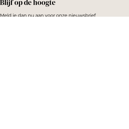
Blijf op de hoogte
Meld je dan nu aan voor onze nieuwsbrief
Emailadres:
AGENDA
Vandaag
Morgen
Dit weekend
Koopzondag
Evenement aanmelden
SNEL NAAR
Highlights
Hartje Gorcum
Winkelen