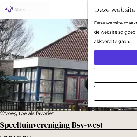
Deze website 
G
Deze website maakt 
a
de website zo goed 
n
akkoord te gaan.
a
a
r
d
e
h
o
Voeg toe als favoriet
m
Voeg toe als favoriet
Speeltuinvereniging Bsv-west
e
p