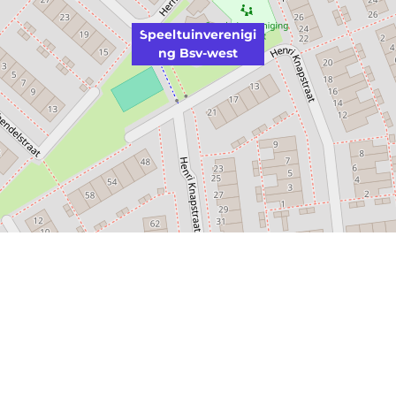
Speeltuinverenigi
ng Bsv-west