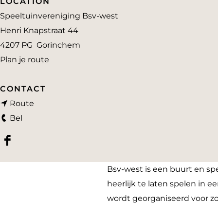
LOCATION
a
Speeltuinvereniging Bsv-west
g
Henri Knapstraat 44
e
4207 PG
Gorinchem
n
Plan je route
a
a
CONTACT
n
r
Route
S
a
S
Bel
p
a
p
F
e
r
e
a
e
S
e
Bsv-west is een buurt en sp
c
l
p
l
heerlijk te laten spelen in 
e
t
e
t
wordt georganiseerd voor zow
b
u
e
u