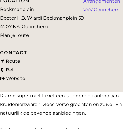
LOCATION
Arrangementen
a
Beckmanplein
VVV Gorinchem
g
Doctor H.B. Wiardi Beckmanplein 59
e
4207 NA
Gorinchem
n
Plan je route
a
a
CONTACT
n
r
Route
A
a
A
Bel
l
a
v
l
Website
d
r
a
d
i
A
n
i
Ruime supermarkt met een uitgebreid aanbod aan
B
l
A
B
kruidenierswaren, vlees, verse groenten en zuivel. En
e
d
l
e
natuurlijk de bekende aanbiedingen.
c
i
d
c