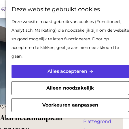
Op pad met een
Z
F
K
Deze website gebruikt cookies
stadsgids
o
a
a
M
De Hollandse
G
Deze website maakt gebruik van cookies (Functioneel,
e
v
a
e
Waterlinies en
a
Analytisch, Marketing) die noodzakelijk zijn om de website
k
o
r
n
Gorinchem
n
zo goed mogelijk te laten functioneren. Door op
e
r
t
u
Vestingdriehoek
a
accepteren te klikken, geef je aan hiermee akkoord te
n
i
Waterstad
a
gaan.
e
Inspiratie
r
t
d
Alles accepteren
e
PLAN JE BEZOEK
e
n
Reserveren
h
Alleen noodzakelijk
Bereikbaarheid
o
Parkeren
m
Voorkeuren aanpassen
Voeg toe als favoriet
Voeg toe als favoriet
Overnachten
e
Aldi Beckmanplein
Plattegrond
p