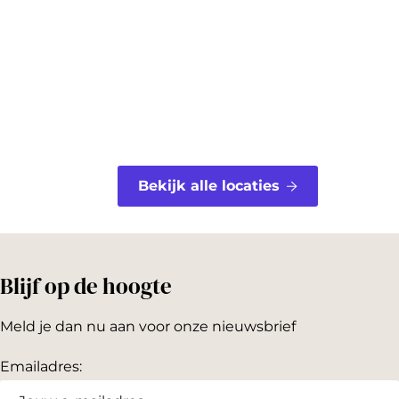
o
e
k
s
t
Bekijk alle locaties
Blijf op de hoogte
Meld je dan nu aan voor onze nieuwsbrief
Emailadres: