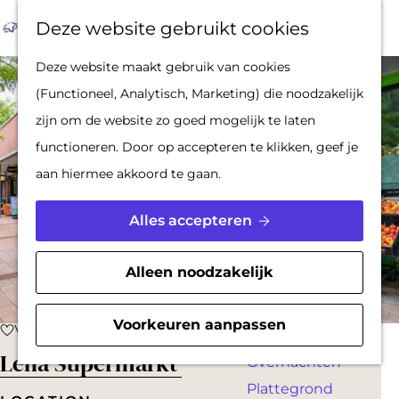
Op pad met een
Z
F
K
Deze website gebruikt cookies
stadsgids
o
a
a
M
De Hollandse
G
Deze website maakt gebruik van cookies (Functioneel,
e
v
a
e
Waterlinies en
a
Analytisch, Marketing) die noodzakelijk zijn om de website
k
o
r
n
Gorinchem
n
zo goed mogelijk te laten functioneren. Door op
e
r
t
u
Vestingdriehoek
a
accepteren te klikken, geef je aan hiermee akkoord te
n
i
Waterstad
a
gaan.
e
Inspiratie
r
t
d
Alles accepteren
e
PLAN JE BEZOEK
e
n
Reserveren
h
Alleen noodzakelijk
Bereikbaarheid
o
Parkeren
m
Voorkeuren aanpassen
Voeg toe als favoriet
Voeg toe als favoriet
Overnachten
e
Lena Supermarkt
Plattegrond
p