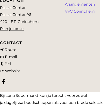
LOCATION
Arrangementen
a
Piazza Center
VVV Gorinchem
g
Piazza Center 96
e
4204 BT
Gorinchem
n
Plan je route
a
a
CONTACT
n
r
Route
a
n
L
E-mail
L
a
a
e
Bel
e
r
a
v
n
Website
n
L
r
a
a
F
a
e
L
n
S
a
S
n
e
L
u
Bij Lena Supermarkt kun je terecht voor zowel
c
u
a
n
e
p
je dagelijkse boodschappen als voor een brede selectie