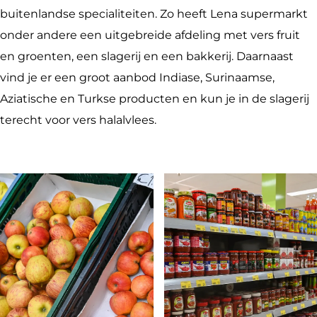
e
p
S
a
n
e
buitenlandse specialiteiten. Zo heeft Lena supermarkt
b
e
u
S
a
r
onder andere een uitgebreide afdeling met vers fruit
o
r
p
u
S
m
en groenten, een slagerij en een bakkerij. Daarnaast
o
m
e
p
u
a
vind je er een groot aanbod Indiase, Surinaamse,
k
a
r
e
p
r
Aziatische en Turkse producten en kun je in de slagerij
L
r
m
r
e
k
terecht voor vers halalvlees.
e
k
a
m
r
t
n
t
r
a
m
a
k
r
a
S
t
k
r
u
t
k
p
t
e
r
m