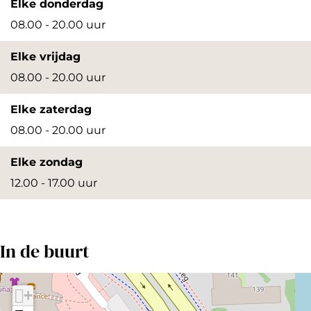
Elke donderdag
t
t
08.00 - 20.00 uur
v
v
e
e
Elke vrijdag
r
r
08.00 - 20.00 uur
g
g
Elke zaterdag
r
r
08.00 - 20.00 uur
o
o
t
t
Elke zondag
e
e
12.00 - 17.00 uur
a
a
f
f
b
b
In de buurt
e
e
e
e
+
l
l