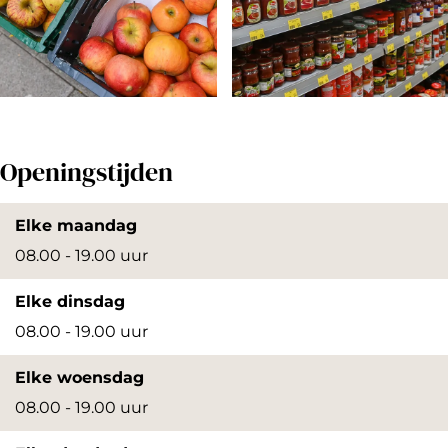
a
r
k
t
O
O
p
p
Openingstijden
e
e
n
n
Elke maandag
p
p
08.00 - 19.00 uur
o
o
Elke dinsdag
p
p
08.00 - 19.00 uur
u
u
p
p
Elke woensdag
m
m
08.00 - 19.00 uur
e
e