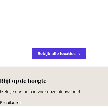
o
r
o
e
k
s
t
Bekijk alle locaties
Blijf op de hoogte
Meld je dan nu aan voor onze nieuwsbrief
Emailadres: