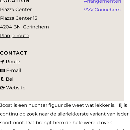
LOCATION
Arrangementen
a
Piazza Center
VVV Gorinchem
g
Piazza Center 15
e
4204 BN
Gorinchem
n
Plan je route
a
a
CONTACT
n
r
Route
a
n
B
E-mail
B
a
a
r
Bel
r
r
a
v
a
Website
a
B
r
a
n
n
r
B
n
d
Joost is een nuchter figuur die weet wat lekker is. Hij is
d
a
r
B
e
continu op zoek naar de allerlekkerste variant van ieder
e
n
a
r
r
soort noot. Dat brengt hem de hele wereld over: