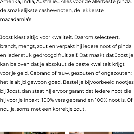
r
d
n
a
i
Amerika, India, Australië... Alles voor de allerbeste pinda,
i
e
d
n
j
de smakelijkste cashewnoten, de lekkerste
j
r
e
d
J
macadamia’s.
J
i
r
e
o
o
j
i
r
o
Joost kiest altijd voor kwaliteit. Daarom selecteert,
o
J
j
i
s
brandt, mengt, zout en verpakt hij iedere noot of pinda
s
o
J
j
t
en ieder stuk gedroogd fruit zelf. Dat maakt dat Joost je
t
o
o
J
kan beloven dat je absoluut de beste kwaliteit krijgt
s
o
o
voor je geld. Gebrand of rauw, gezouten of ongezouten:
t
s
o
het is altijd gewoon goed. Bestel je bijvoorbeeld nootjes
t
s
bij Joost, dan staat hij ervoor garant dat iedere noot die
t
hij voor je inpakt, 100% vers gebrand en 100% noot is. Of
nou ja, soms met een korreltje zout.