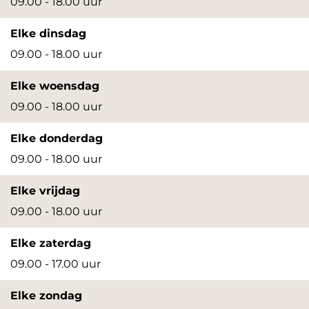
09.00 - 18.00 uur
o
o
Elke dinsdag
p
p
09.00 - 18.00 uur
u
u
p
p
Elke woensdag
m
m
09.00 - 18.00 uur
e
e
Elke donderdag
t
t
09.00 - 18.00 uur
v
v
e
e
Elke vrijdag
r
r
09.00 - 18.00 uur
g
g
Elke zaterdag
r
r
09.00 - 17.00 uur
o
o
t
t
Elke zondag
e
e