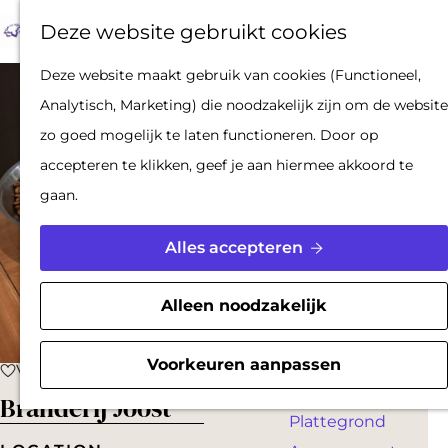
Op pad met een
Z
F
K
Deze website gebruikt cookies
stadsgids
o
a
a
M
De Hollandse
G
Deze website maakt gebruik van cookies (Functioneel,
e
v
a
e
Waterlinies en
a
Analytisch, Marketing) die noodzakelijk zijn om de website
k
o
r
n
Gorinchem
n
zo goed mogelijk te laten functioneren. Door op
e
r
t
u
Vestingdriehoek
a
accepteren te klikken, geef je aan hiermee akkoord te
n
i
Waterstad
a
gaan.
e
Inspiratie
r
t
d
Alles accepteren
e
PLAN JE BEZOEK
e
n
Reserveren
h
Alleen noodzakelijk
Bereikbaarheid
o
Parkeren
m
Voorkeuren aanpassen
Voeg toe als favoriet
Voeg toe als favoriet
Overnachten
e
Branderij Joost
Plattegrond
p